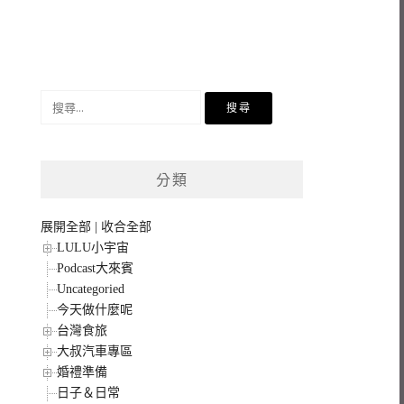
搜
尋
關
鍵
分類
字:
展開全部
|
收合全部
LULU小宇宙
Podcast大來賓
Uncategoried
今天做什麼呢
台灣食旅
大叔汽車專區
婚禮準備
日子＆日常