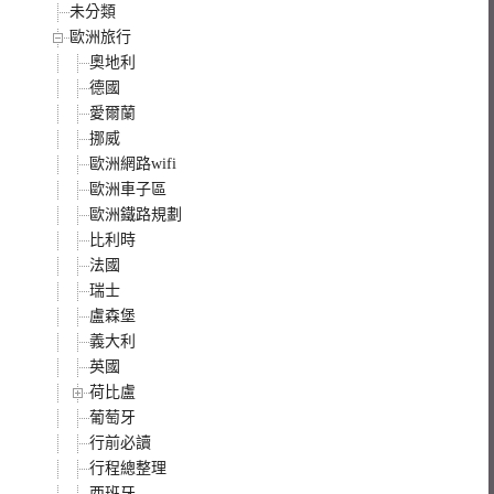
未分類
歐洲旅行
奧地利
德國
愛爾蘭
挪威
歐洲網路wifi
歐洲車子區
歐洲鐵路規劃
比利時
法國
瑞士
盧森堡
義大利
英國
荷比盧
葡萄牙
行前必讀
行程總整理
西班牙