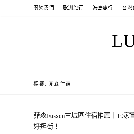
Skip
關於我們
歐洲旅行
海島旅行
台灣
to
content
L
標籤:
菲森住宿
菲森Füssen古城區住宿推薦｜1
好逛街！