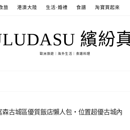
食旅
港澳大陸
生活·婚禮
食譜
淘寶買起來
ULUDASU 繽紛
歐洲旅遊｜海外生活｜食譜料理
0家富森古城區優質飯店懶人包・位置超優古城內