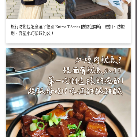
旅行防盜包怎麼選？德國 Knirps T.Series 防盜包開箱｜磁扣、防盜
刷、容量小巧卻超能裝！