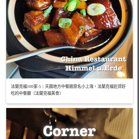
法蘭克福100家-5｜天圓地方中餐館原名小上海，法蘭克福近郊好
吃的中餐廳（法蘭克福美食）