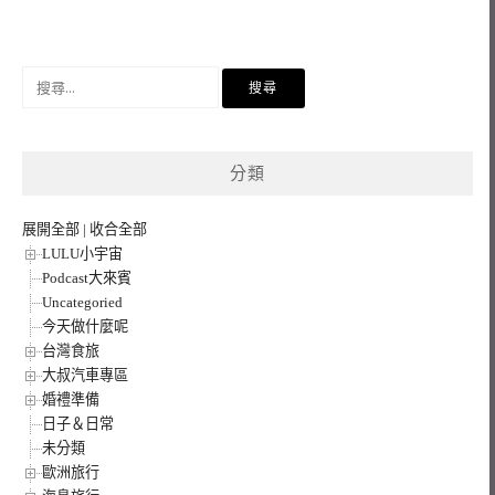
搜
尋
關
鍵
分類
字:
展開全部
|
收合全部
LULU小宇宙
Podcast大來賓
Uncategoried
今天做什麼呢
台灣食旅
大叔汽車專區
婚禮準備
日子＆日常
未分類
歐洲旅行