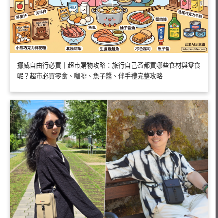
挪威自由行必買｜超市購物攻略：旅行自己煮都買哪些食材與零食
呢？超市必買零食、咖啡、魚子醬、伴手禮完整攻略