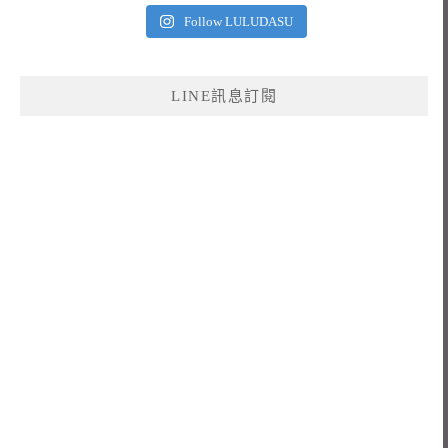
Follow LULUDASU
LINE訊息訂閱