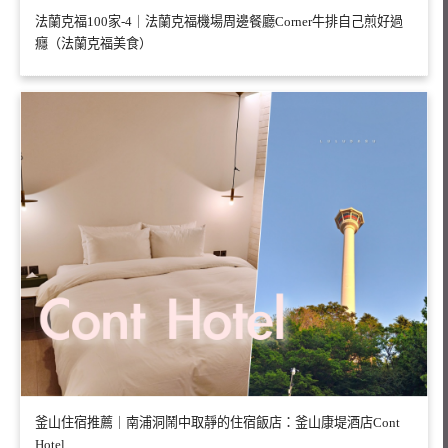
法蘭克福100家-4｜法蘭克福機場周邊餐廳Corner牛排自己煎好過
癮（法蘭克福美食）
釜山住宿推薦｜南浦洞鬧中取靜的住宿飯店：釜山康堤酒店Cont
Hotel