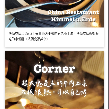
法蘭克福100家-5｜天圓地方中餐館原名小上海，法蘭克福近郊好
吃的中餐廳（法蘭克福美食）