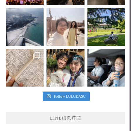
Follow LULUDASU
LINE訊息訂閱