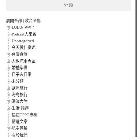
分類
字:
展開全部
|
收合全部
LULU小宇宙
Podcast大來賓
Uncategoried
今天做什麼呢
台灣食旅
大叔汽車專區
婚禮準備
日子＆日常
未分類
歐洲旅行
海島旅行
港澳大陸
生活·婚禮
福建OPPO專欄
精選文章
航空體驗
關於我們