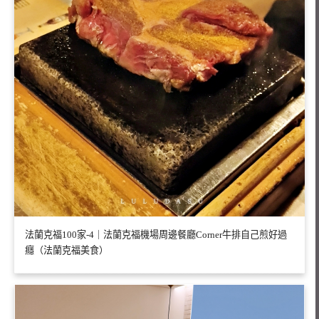
法蘭克福100家-4｜法蘭克福機場周邊餐廳Corner牛排自己煎好過
癮（法蘭克福美食）