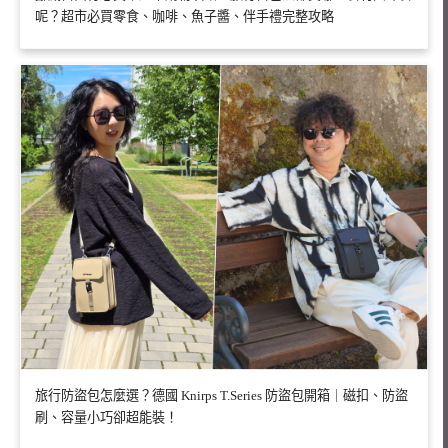
呢？超市必買零食、咖啡、魚子醬、伴手禮完整攻略
旅行防盜包怎麼選？德國 Knirps T.Series 防盜包開箱｜磁扣、防盜
刷、容量小巧卻超能裝！