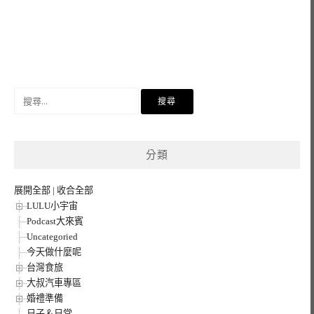
搜
尋
關
鍵
分類
字:
展開全部
|
收合全部
LULU小宇宙
Podcast大來賓
Uncategoried
今天做什麼呢
台灣食旅
大叔汽車專區
婚禮準備
日子＆日常