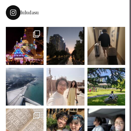
luludasu