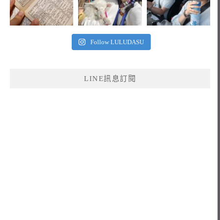
Follow LULUDASU
LINE訊息訂閱