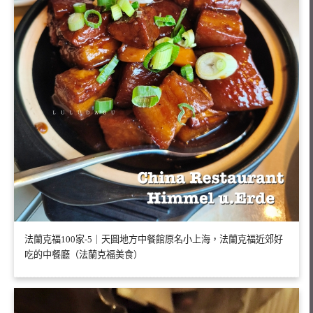
法蘭克福100家-5｜天圓地方中餐館原名小上海，法蘭克福近郊好
吃的中餐廳（法蘭克福美食）