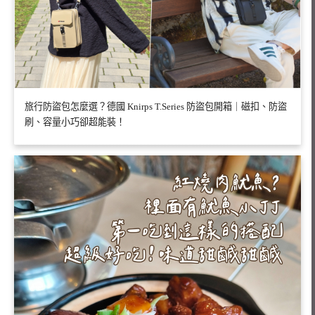
旅行防盜包怎麼選？德國 Knirps T.Series 防盜包開箱｜磁扣、防盜
刷、容量小巧卻超能裝！