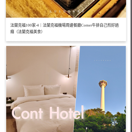
法蘭克福100家-4｜法蘭克福機場周邊餐廳Corner牛排自己煎好過
癮（法蘭克福美食）