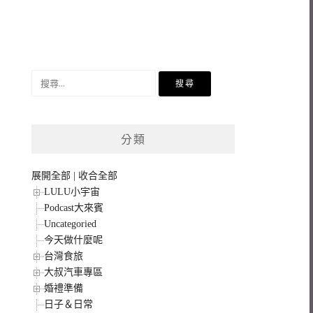
搜
尋
關
鍵
分類
字:
展開全部
|
收合全部
LULU小宇宙
Podcast大來賓
Uncategoried
今天做什麼呢
台灣食旅
大叔汽車專區
婚禮準備
日子＆日常