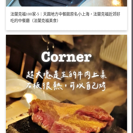
法蘭克福100家-5｜天圓地方中餐館原名小上海，法蘭克福近郊好
吃的中餐廳（法蘭克福美食）