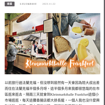
德國
LULU&DASU
2023-11-22
以前旅行過法蘭克福，但沒想到居然有一天會因為陪大叔出差
而住在法蘭克福半個多月呀，這半個多月來我都很悠哉的在市
區逛來逛去，隔兩三天就會到Kleinmarkthalle Frankfurt這個小
市場逛逛，每天這攤香腸店都大排長龍，一個人我也沒什麼興