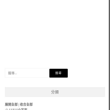
搜
尋
關
鍵
分類
字:
展開全部
|
收合全部
LULU小宇宙