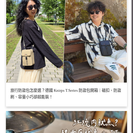
旅行防盜包怎麼選？德國 Knirps T.Series 防盜包開箱｜磁扣、防盜
刷、容量小巧卻超能裝！