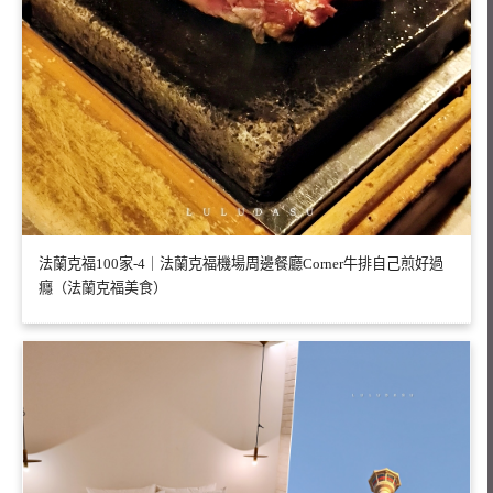
法蘭克福100家-4｜法蘭克福機場周邊餐廳Corner牛排自己煎好過
癮（法蘭克福美食）