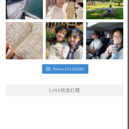
Follow LULUDASU
LINE訊息訂閱