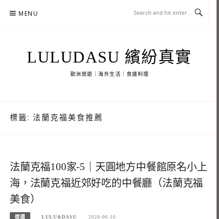
Skip
MENU
to
content
LULUDASU 繽紛真實
歐洲旅遊｜海外生活｜食譜料理
標籤:
法蘭克福美食推薦
法蘭克福100家-5｜天圓地方中餐館原名小上
海，法蘭克福近郊好吃的中餐廳（法蘭克福
美食）
德國
LULU&DASU
2026-06-10