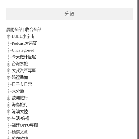
關
鍵
分類
字:
展開全部
|
收合全部
LULU小宇宙
Podcast大來賓
Uncategoried
今天做什麼呢
台灣食旅
大叔汽車專區
婚禮準備
日子＆日常
未分類
歐洲旅行
海島旅行
港澳大陸
生活·婚禮
福建OPPO專欄
精選文章
航空體驗