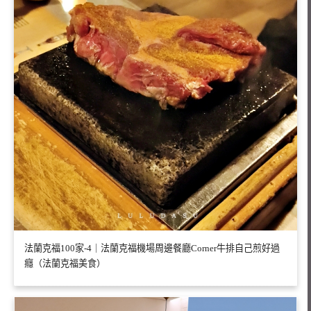
法蘭克福100家-4｜法蘭克福機場周邊餐廳Corner牛排自己煎好過
癮（法蘭克福美食）