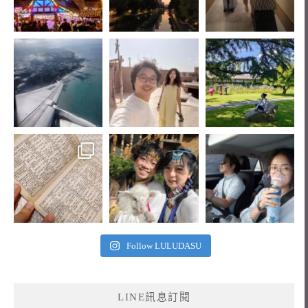
Follow LULUDASU
LINE訊息訂閱