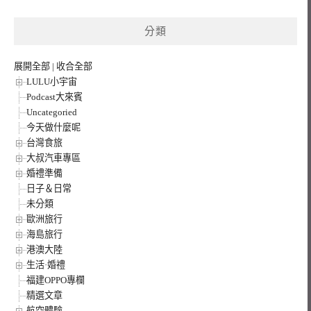
關
鍵
分類
字:
展開全部
|
收合全部
LULU小宇宙
Podcast大來賓
Uncategoried
今天做什麼呢
台灣食旅
大叔汽車專區
婚禮準備
日子＆日常
未分類
歐洲旅行
海島旅行
港澳大陸
生活·婚禮
福建OPPO專欄
精選文章
航空體驗