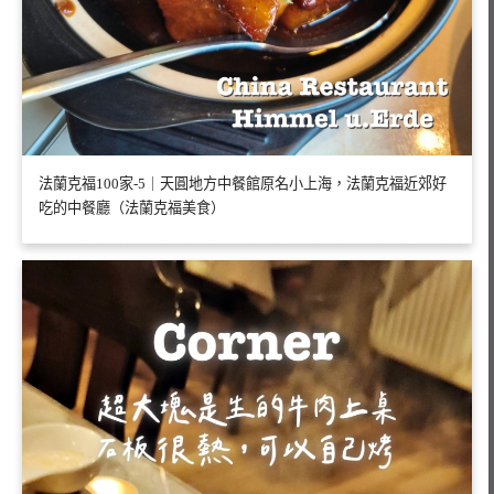
法蘭克福100家-5｜天圓地方中餐館原名小上海，法蘭克福近郊好
吃的中餐廳（法蘭克福美食）