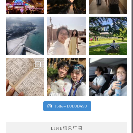
Follow LULUDASU
LINE訊息訂閱