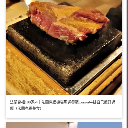
法蘭克福100家-4｜法蘭克福機場周邊餐廳Corner牛排自己煎好過
癮（法蘭克福美食）