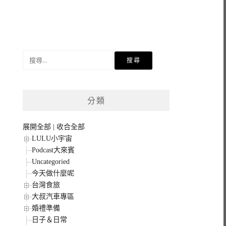
搜
尋
關
鍵
分類
字:
展開全部
|
收合全部
LULU小宇宙
Podcast大來賓
Uncategoried
今天做什麼呢
台灣食旅
大叔汽車專區
婚禮準備
日子＆日常