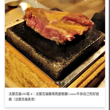
法蘭克福100家-4｜法蘭克福機場周邊餐廳Corner牛排自己煎好過
癮（法蘭克福美食）