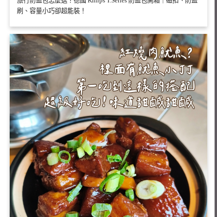
旅行防盜包怎麼選？德國 Knirps T.Series 防盜包開箱｜磁扣、防盜
刷、容量小巧卻超能裝！