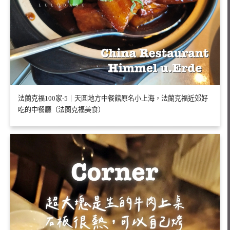
法蘭克福100家-5｜天圓地方中餐館原名小上海，法蘭克福近郊好
吃的中餐廳（法蘭克福美食）