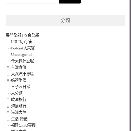
尋
關
鍵
分類
字:
展開全部
|
收合全部
LULU小宇宙
Podcast大來賓
Uncategoried
今天做什麼呢
台灣食旅
大叔汽車專區
婚禮準備
日子＆日常
未分類
歐洲旅行
海島旅行
港澳大陸
生活·婚禮
福建OPPO專欄