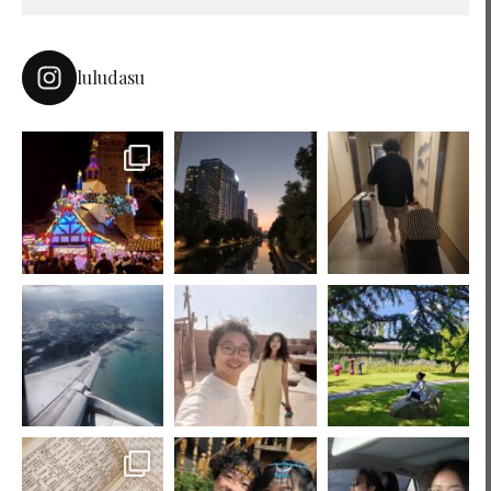
luludasu