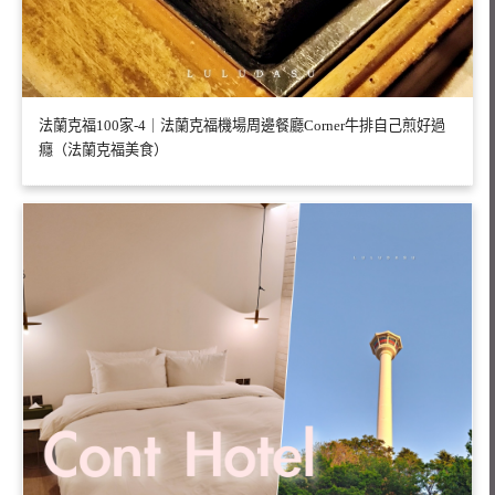
法蘭克福100家-4｜法蘭克福機場周邊餐廳Corner牛排自己煎好過
癮（法蘭克福美食）