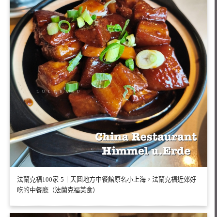
法蘭克福100家-5｜天圓地方中餐館原名小上海，法蘭克福近郊好
吃的中餐廳（法蘭克福美食）