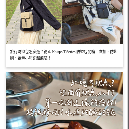
旅行防盜包怎麼選？德國 Knirps T.Series 防盜包開箱｜磁扣、防盜
刷、容量小巧卻超能裝！