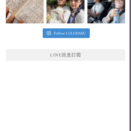
Follow LULUDASU
LINE訊息訂閱