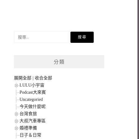
搜
尋
關
鍵
分類
字:
展開全部
|
收合全部
LULU小宇宙
Podcast大來賓
Uncategoried
今天做什麼呢
台灣食旅
大叔汽車專區
婚禮準備
日子＆日常