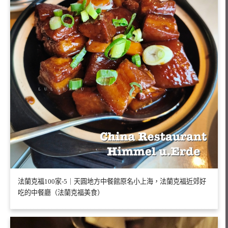
法蘭克福100家-5｜天圓地方中餐館原名小上海，法蘭克福近郊好
吃的中餐廳（法蘭克福美食）