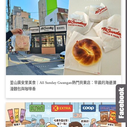
釜山廣安里美食｜All Sunday Gwangan熱門貝果店：早晨的海邊瀰
漫麵包與咖啡香