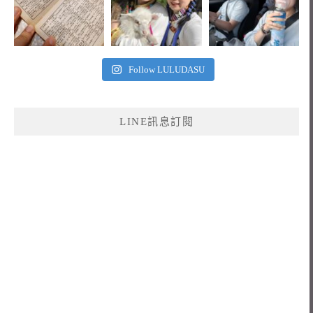
Follow LULUDASU
LINE訊息訂閱