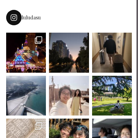
luludasu