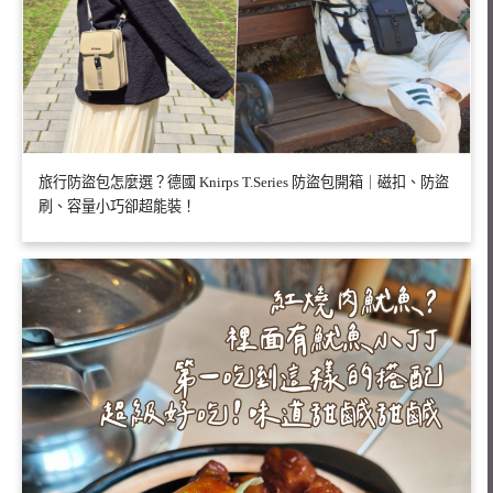
旅行防盜包怎麼選？德國 Knirps T.Series 防盜包開箱｜磁扣、防盜
刷、容量小巧卻超能裝！