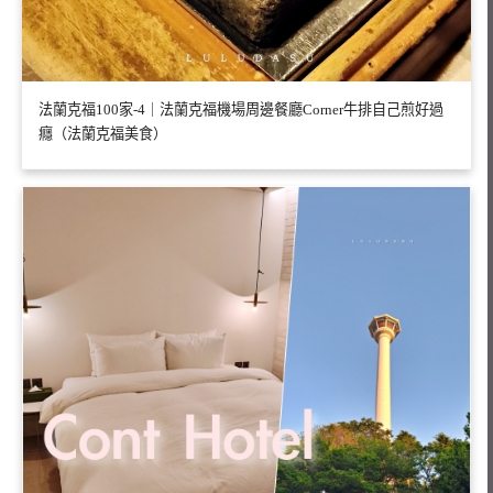
法蘭克福100家-4｜法蘭克福機場周邊餐廳Corner牛排自己煎好過
癮（法蘭克福美食）