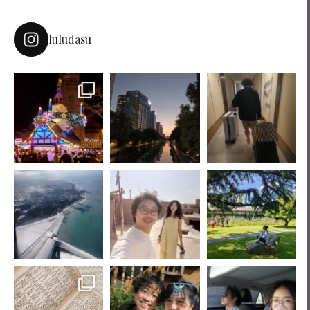
luludasu