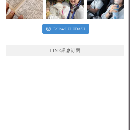
Follow LULUDASU
LINE訊息訂閱