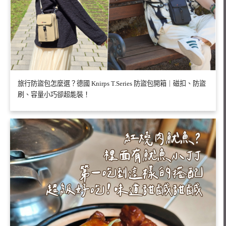
旅行防盜包怎麼選？德國 Knirps T.Series 防盜包開箱｜磁扣、防盜
刷、容量小巧卻超能裝！