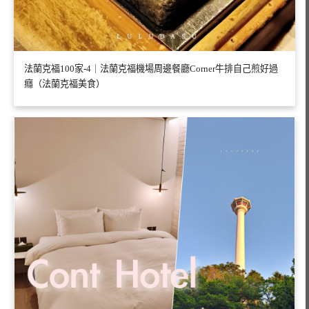
法蘭克福100家-4｜法蘭克福機場周邊餐廳Corner牛排自己煎好過
癮（法蘭克福美食）