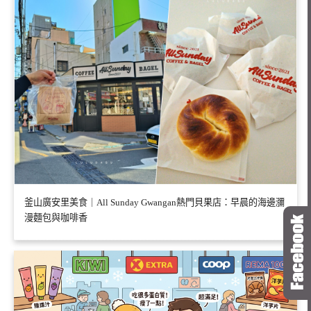
釜山廣安里美食｜All Sunday Gwangan熱門貝果店：早晨的海邊瀰
漫麵包與咖啡香