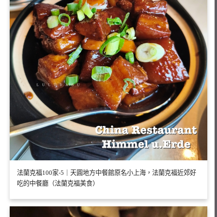
法蘭克福100家-5｜天圓地方中餐館原名小上海，法蘭克福近郊好
吃的中餐廳（法蘭克福美食）