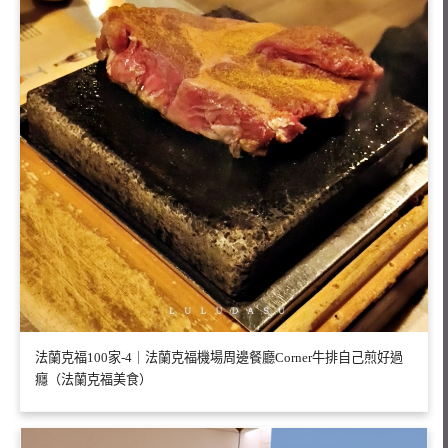
法蘭克福100家-4｜法蘭克福機場周邊餐廳Corner牛排自己煎好過
癮（法蘭克福美食）