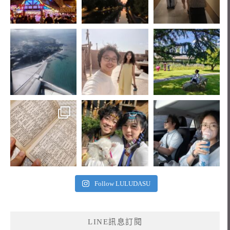
Follow LULUDASU
LINE訊息訂閱