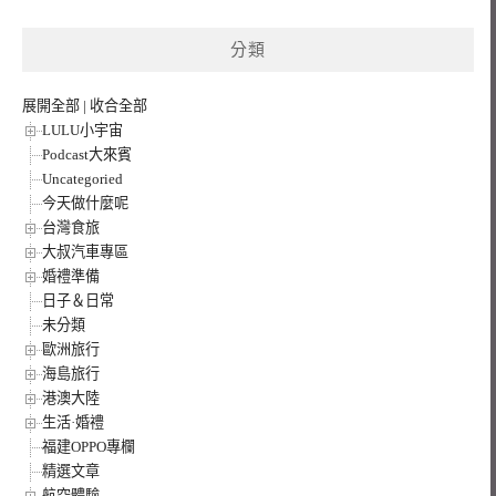
關
鍵
分類
字:
展開全部
|
收合全部
LULU小宇宙
Podcast大來賓
Uncategoried
今天做什麼呢
台灣食旅
大叔汽車專區
婚禮準備
日子＆日常
未分類
歐洲旅行
海島旅行
港澳大陸
生活·婚禮
福建OPPO專欄
精選文章
航空體驗