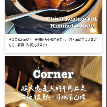
法蘭克福100家-5｜天圓地方中餐館原名小上海，法蘭克福近郊好
吃的中餐廳（法蘭克福美食）