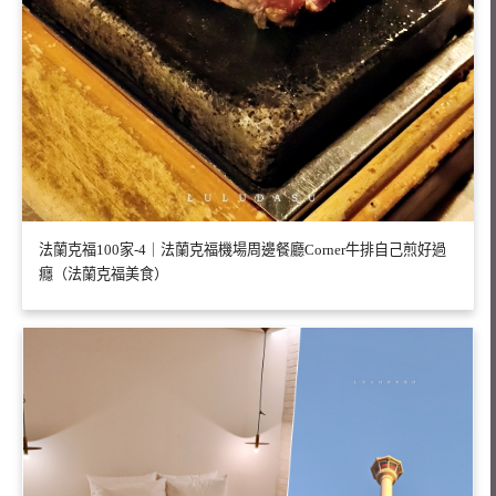
法蘭克福100家-4｜法蘭克福機場周邊餐廳Corner牛排自己煎好過
癮（法蘭克福美食）