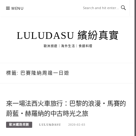
Skip
MENU
to
content
LULUDASU 繽紛真實
歐洲旅遊｜海外生活｜食譜料理
標籤:
巴賽隆納周邊一日遊
來一場法西火車旅行：巴黎的浪漫・馬賽的
蔚藍・赫羅納的中古時光之旅
歐洲鐵路規劃
LULU&DASU
2020-02-03