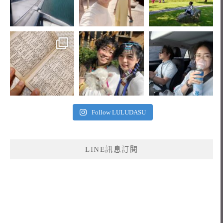
Follow LULUDASU
LINE訊息訂閱