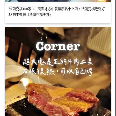
法蘭克福100家-5｜天圓地方中餐館原名小上海，法蘭克福近郊好
吃的中餐廳（法蘭克福美食）