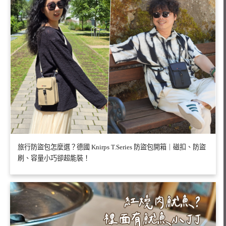
旅行防盜包怎麼選？德國 Knirps T.Series 防盜包開箱｜磁扣、防盜
刷、容量小巧卻超能裝！