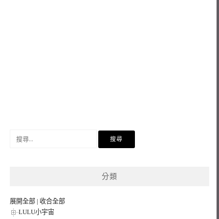
搜
尋
關
鍵
分類
字:
展開全部
|
收合全部
LULU小宇宙