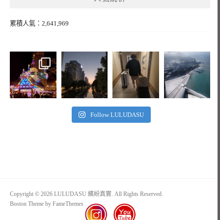
累積人氣：2,641,969
Follow LULUDASU
Copyright © 2026 LULUDASU 繽紛真實. All Rights Reserved.
Boston Theme by
FameThemes