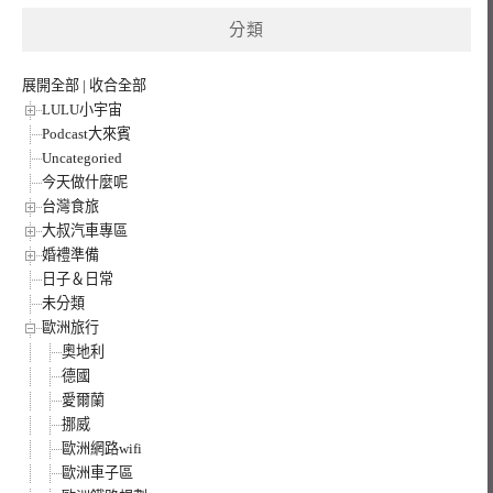
鍵
分類
字:
展開全部
|
收合全部
LULU小宇宙
Podcast大來賓
Uncategoried
今天做什麼呢
台灣食旅
大叔汽車專區
婚禮準備
日子＆日常
未分類
歐洲旅行
奧地利
德國
愛爾蘭
挪威
歐洲網路wifi
歐洲車子區