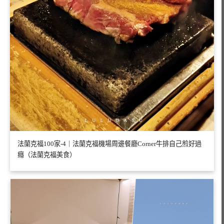
法蘭克福100家-4｜法蘭克福機場周邊餐廳Corner牛排自己煎好過
癮（法蘭克福美食）