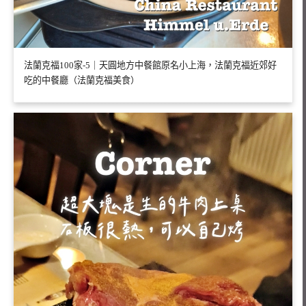
法蘭克福100家-5｜天圓地方中餐館原名小上海，法蘭克福近郊好
吃的中餐廳（法蘭克福美食）