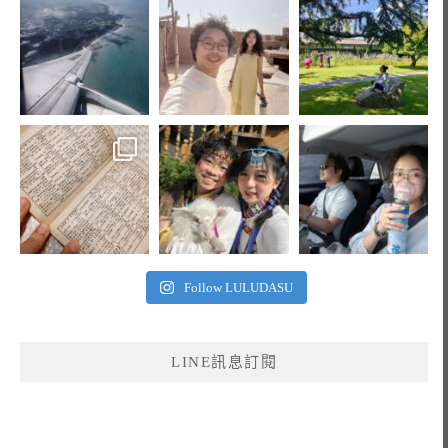
Follow LULUDASU
LINE訊息訂閱