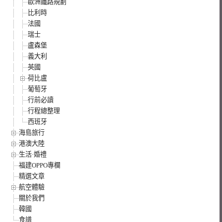
歐洲鐵路規劃
比利時
法國
瑞士
盧森堡
義大利
英國
荷比盧
葡萄牙
行前必讀
行程總整理
西班牙
海島旅行
港澳大陸
生活·婚禮
福建OPPO專欄
精選文章
航空體驗
關於我們
韓國
食譜