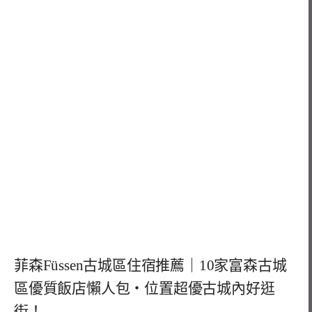
菲森Füssen古城區住宿推薦｜10家富森古城
區優質飯店懶人包・位置超優古城內好逛
街！