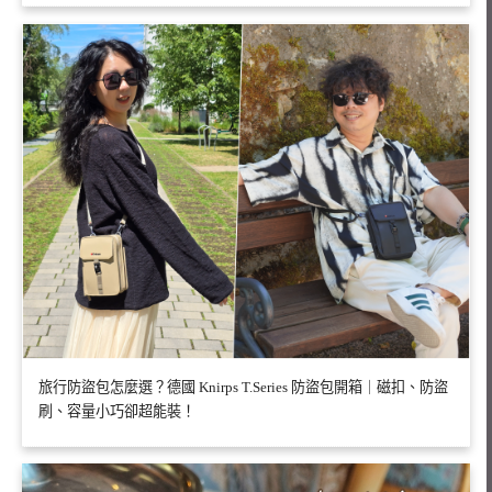
旅行防盜包怎麼選？德國 Knirps T.Series 防盜包開箱｜磁扣、防盜
刷、容量小巧卻超能裝！