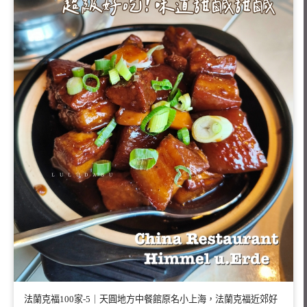
法蘭克福100家-5｜天圓地方中餐館原名小上海，法蘭克福近郊好