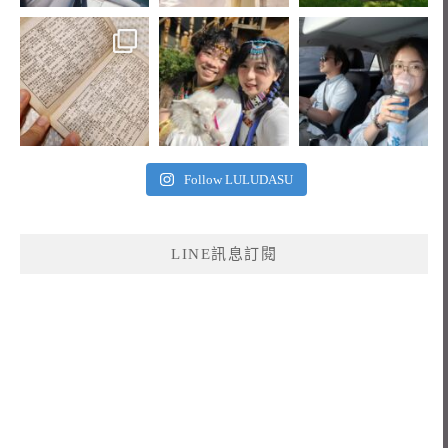
Follow LULUDASU
LINE訊息訂閱