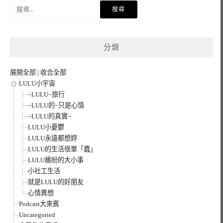
搜
尋
關
鍵
分類
字:
展開全部
|
收合全部
LULU小宇宙
~LULU~旅行
~LULU的~只是心情
~LULU的真實~
LULU小憂鬱
LULU永遠都想妳
LULU的生活很單「蠢」
LULU繽紛的大小事
小社工生活
就是LULU的好朋友
心情異想
Podcast大來賓
Uncategoried