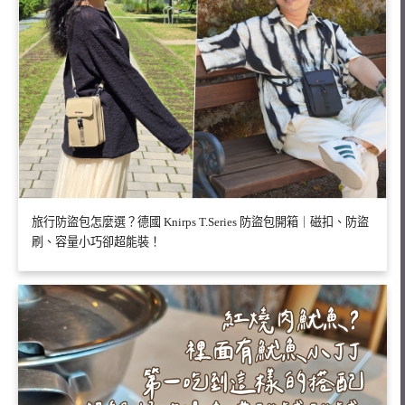
旅行防盜包怎麼選？德國 Knirps T.Series 防盜包開箱｜磁扣、防盜
刷、容量小巧卻超能裝！