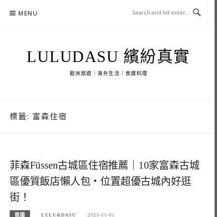
Skip
MENU
to
content
LULUDASU 繽紛真實
歐洲旅遊｜海外生活｜食譜料理
標籤:
富森住宿
菲森Füssen古城區住宿推薦｜10家富森古城
區優質飯店懶人包・位置超優古城內好逛
街！
德國
LULU&DASU
2023-11-01