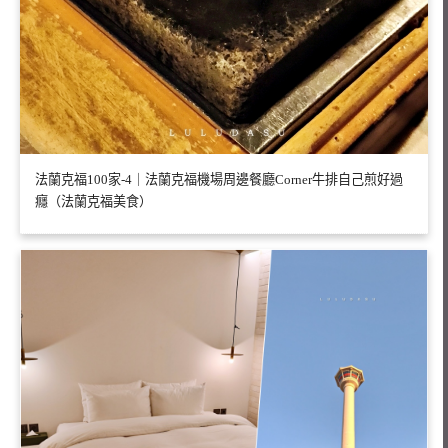
法蘭克福100家-4｜法蘭克福機場周邊餐廳Corner牛排自己煎好過
癮（法蘭克福美食）