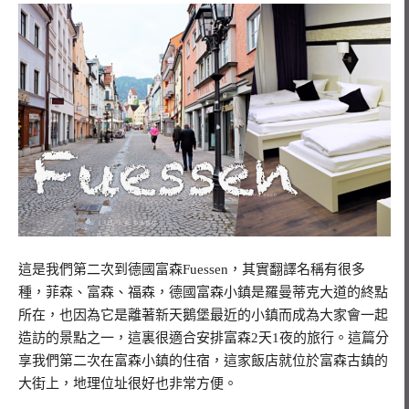
這是我們第二次到德國富森Fuessen，其實翻譯名稱有很多
種，菲森、富森、福森，德國富森小鎮是羅曼蒂克大道的終點
所在，也因為它是離著新天鵝堡最近的小鎮而成為大家會一起
造訪的景點之一，這裏很適合安排富森2天1夜的旅行。這篇分
享我們第二次在富森小鎮的住宿，這家飯店就位於富森古鎮的
大街上，地理位址很好也非常方便。