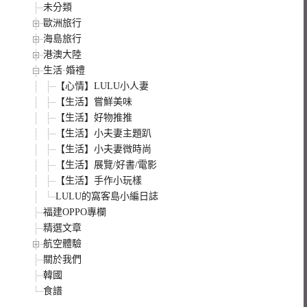
未分類
歐洲旅行
海島旅行
港澳大陸
生活·婚禮
【心情】LULU小人妻
【生活】嘗鮮美味
【生活】好物推推
【生活】小夫妻主題趴
【生活】小夫妻微時尚
【生活】展覽/好書/電影
【生活】手作小玩樣
LULU的窩客島小編日誌
福建OPPO專欄
精選文章
航空體驗
關於我們
韓國
食譜