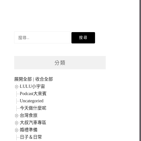
搜
尋
關
鍵
分類
字:
展開全部
|
收合全部
LULU小宇宙
Podcast大來賓
Uncategoried
今天做什麼呢
台灣食旅
大叔汽車專區
婚禮準備
日子＆日常