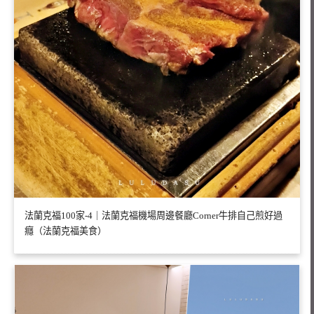
法蘭克福100家-4｜法蘭克福機場周邊餐廳Corner牛排自己煎好過
癮（法蘭克福美食）