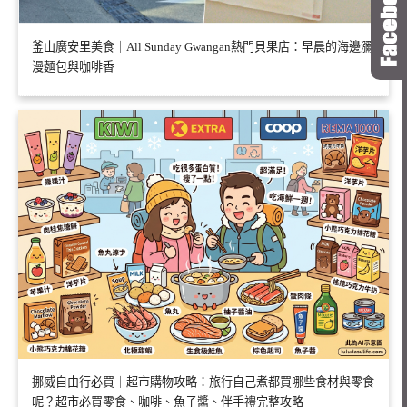
釜山廣安里美食｜All Sunday Gwangan熱門貝果店：早晨的海邊瀰
漫麵包與咖啡香
挪威自由行必買｜超市購物攻略：旅行自己煮都買哪些食材與零食
呢？超市必買零食、咖啡、魚子醬、伴手禮完整攻略