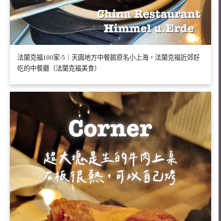
法蘭克福100家-5｜天圓地方中餐館原名小上海，法蘭克福近郊好
吃的中餐廳（法蘭克福美食）