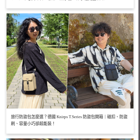
旅行防盜包怎麼選？德國 Knirps T.Series 防盜包開箱｜磁扣、防盜
刷、容量小巧卻超能裝！