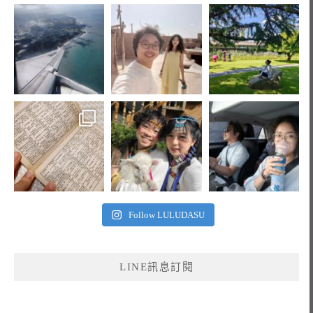
Follow LULUDASU
LINE訊息訂閱