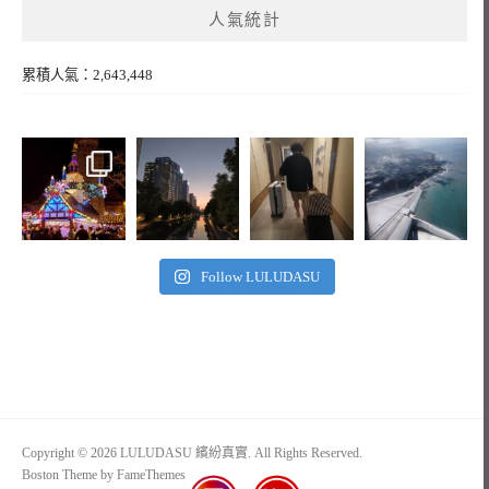
人氣統計
累積人氣：2,643,448
Follow LULUDASU
Copyright © 2026 LULUDASU 繽紛真實. All Rights Reserved.
Boston Theme by
FameThemes