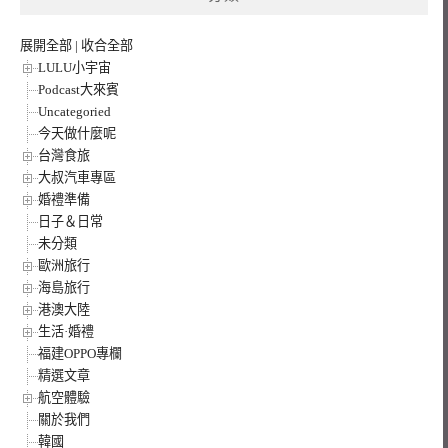
展開全部
|
收合全部
LULU小宇宙
Podcast大來賓
Uncategoried
今天做什麼呢
台灣食旅
大叔汽車專區
婚禮準備
日子＆日常
未分類
歐洲旅行
海島旅行
港澳大陸
生活·婚禮
福建OPPO專欄
精選文章
航空體驗
關於我們
韓國