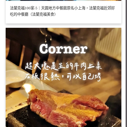
法蘭克福100家-5｜天圓地方中餐館原名小上海，法蘭克福近郊好
吃的中餐廳（法蘭克福美食）