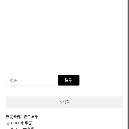
搜
尋
關
鍵
分類
字:
展開全部
|
收合全部
LULU小宇宙