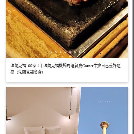
法蘭克福100家-4｜法蘭克福機場周邊餐廳Corner牛排自己煎好過
癮（法蘭克福美食）