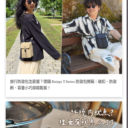
旅行防盜包怎麼選？德國 Knirps T.Series 防盜包開箱｜磁扣、防盜
刷、容量小巧卻超能裝！