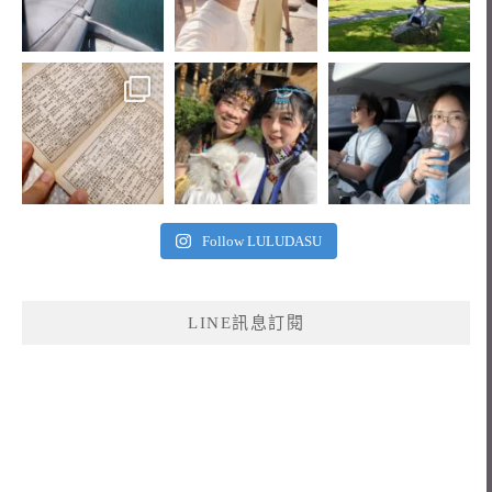
Follow LULUDASU
LINE訊息訂閱