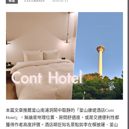
韓國
LULU&DASU
2026-05-11
本篇文章推薦釜山南浦洞鬧中取靜的「釜山康堤酒店Cont
Hotel」，無論是地理位置、房間舒適度，或是交通便利性都
獲得作者高度評價。酒店鄰近知名景點如李在模披薩、釜山