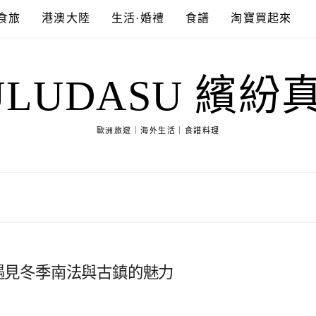
食旅
港澳大陸
生活·婚禮
食譜
淘寶買起來
ULUDASU 繽紛
歐洲旅遊｜海外生活｜食譜料理
rgue。遇見冬季南法與古鎮的魅力