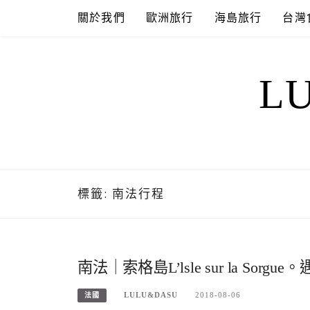
Skip
關於我們
歐洲旅行
海島旅行
台灣
to
content
L
標籤:
南法行程
南法｜索格島L’lsle sur la So
LULU&DASU
2018-08-06
法國