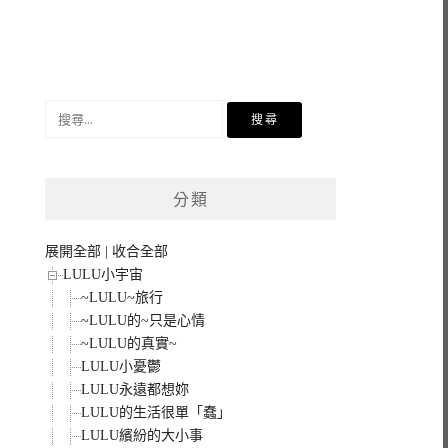
搜
尋
關
鍵
分類
字:
展開全部
|
收合全部
LULU小宇宙
~LULU~旅行
~LULU的~只是心情
~LULU的真實~
LULU小憂鬱
LULU永遠都想妳
LULU的生活很單「蠢」
LULU繽紛的大小事