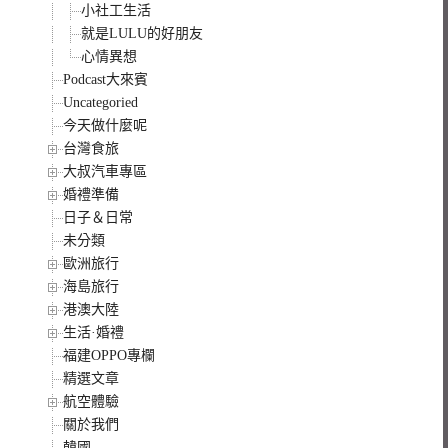
小社工生活
就是LULU的好朋友
心情異想
Podcast大來賓
Uncategoried
今天做什麼呢
台灣食旅
大叔汽車專區
婚禮準備
日子＆日常
未分類
歐洲旅行
海島旅行
港澳大陸
生活·婚禮
福建OPPO專欄
精選文章
航空體驗
關於我們
韓國