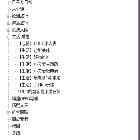
日子＆日常
未分類
歐洲旅行
海島旅行
港澳大陸
生活·婚禮
【心情】LULU小人妻
【生活】嘗鮮美味
【生活】好物推推
【生活】小夫妻主題趴
【生活】小夫妻微時尚
【生活】展覽/好書/電影
【生活】手作小玩樣
LULU的窩客島小編日誌
福建OPPO專欄
精選文章
航空體驗
關於我們
韓國
食譜