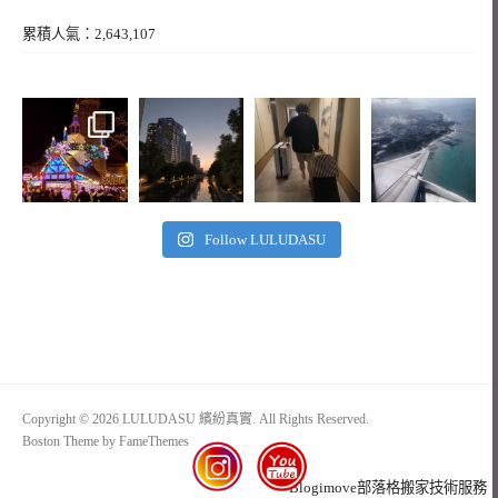
累積人氣：2,643,107
Follow LULUDASU
Copyright © 2026 LULUDASU 繽紛真實. All Rights Reserved.
Boston Theme by
FameThemes
Blogimove部落格搬家技術服務