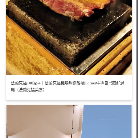
法蘭克福100家-4｜法蘭克福機場周邊餐廳Corner牛排自己煎好過
癮（法蘭克福美食）