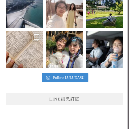
Follow LULUDASU
LINE訊息訂閱