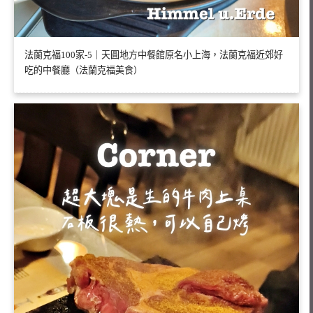
法蘭克福100家-5｜天圓地方中餐館原名小上海，法蘭克福近郊好
吃的中餐廳（法蘭克福美食）