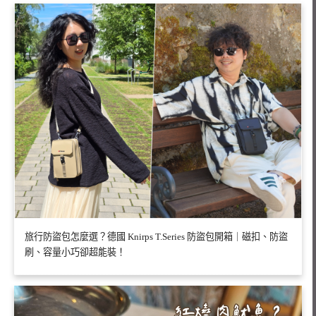
旅行防盜包怎麼選？德國 Knirps T.Series 防盜包開箱｜磁扣、防盜
刷、容量小巧卻超能裝！