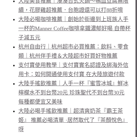
大陸美食推薦｜湊湊台式火鍋～鴨血豆腐無限
續，花膠雞超推薦．台胞證還可以打88折唷
大陸必喝咖啡推薦｜創始於街邊到上班族人手
一杯的Manner Coffee咖啡拿鐵濃郁好喝 自帶杯
子減五元
杭州自由行｜杭州超市必買推薦：飲料、零食
類｜杭州伴手禮＆大陸超市好買好物推薦
支付寶使用教學｜支付寶實名認證及綁海外信
用卡：如何開通使用支付寶 在大陸旅遊付款
大陸手搖飲推薦｜人手一杯『蜜雪冰城』鮮冰
檸檬水不到台幣20元 珍珠聖代不到台幣30元
每種都便宜又美味
大陸必喝手搖飲推薦｜超清爽奶茶『霸王茶
姬』 推薦必喝清單 ·居然取代了『茶顏悅色』
呀