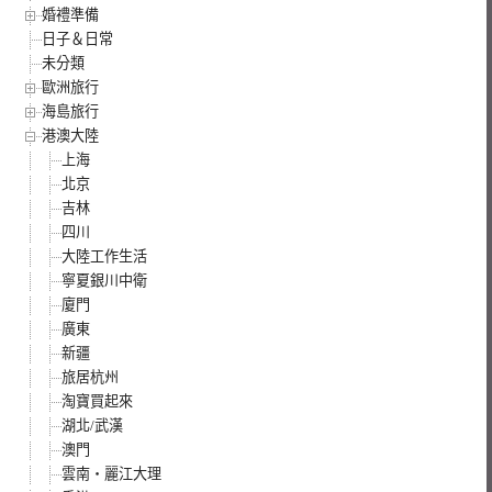
婚禮準備
日子＆日常
未分類
歐洲旅行
海島旅行
港澳大陸
上海
北京
吉林
四川
大陸工作生活
寧夏銀川中衛
廈門
廣東
新疆
旅居杭州
淘寶買起來
湖北/武漢
澳門
雲南‧麗江大理