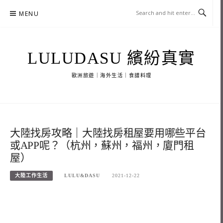
Skip
MENU
to
content
LULUDASU 繽紛真實
歐洲旅遊｜海外生活｜食譜料理
大陸找房攻略｜大陸找房租屋要用哪些平台
或APP呢？（杭州，蘇州，福州，廈門租
屋）
大陸工作生活
LULU&DASU
2021-12-22