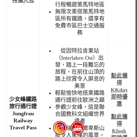
特懶人包
行程暢遊策馬特地區
無限次乘搭策馬特地
區所有鐵路，還享有
免費市區巴士交通服
務
從因特拉肯東站
（Interlaken Ost）出
發，踏上一段難忘的
旅程，在前往山頂的
點此獲
路上欣賞令人屏息的
得
美景
KKday
輕鬆愉快地搭乘鐵路
即時優
少女峰鐵路
通行證前往歐洲之巔
惠
旅行通行證
參觀少女峰，這是聯
Jungfrau
合國教科文組織世界
點此獲
Railway
遺產
得
Travel Pass
欣賞瑞士阿爾卑斯山
Klook
脈令人驚嘆的風景，