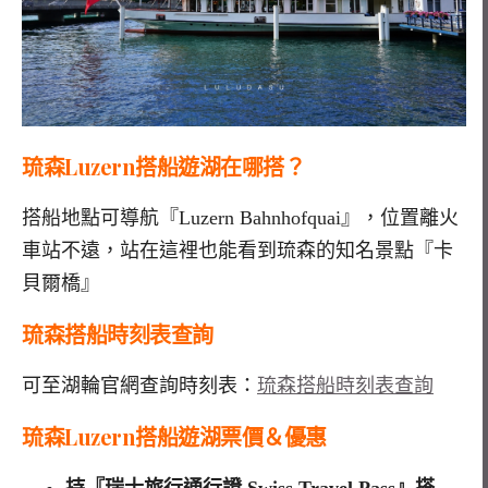
琉森Luzern搭船遊湖在哪搭？
搭船地點可導航『Luzern Bahnhofquai』，位置離火
車站不遠，站在這裡也能看到琉森的知名景點『卡
貝爾橋』
琉森搭船時刻表查詢
可至湖輪官網查詢時刻表：
琉森搭船時刻表查詢
琉森Luzern搭船遊湖票價＆優惠
持『瑞士旅行通行證 Swiss Travel Pass』搭