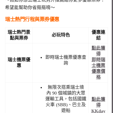
希望能幫助你省摳摳唷～
瑞士熱門行程與票券優惠
瑞士熱門景
優惠連
必玩特色
點與票券
結
點此獲
得
即時瑞士機票優惠查
瑞士機票優
即時瑞
詢
惠
士機票
優惠價
格
無限次搭乘瑞士境
內 90 個城鎮的大眾
運輸工具，包括國鐵
點此獲
火車 (SBB)、巴士及
得
遊船
KKday