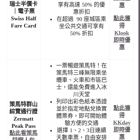
瑞士半價卡
享有高達 50% 的優
惠
｜電子票
惠折扣
點此獲
Swiss Half
在超過 90 座城區乘
得
Fare Card
坐公共交通可享有
Klook
50% 折扣
即時優
惠
一票暢遊策馬特！在
策馬特三峰無限乘坐
纜車、火車和市區巴
士，還能免費進入冰
川天堂
列印出彩色紙本憑證
策馬特群山
點此獲
並於指定地點兌換實
綜覽通行證
得
體票券，即可開始體
Zermatt
KKday
驗方便的交通
Peak Pass
即時優
選擇 1、2、3日連續
點此看策馬
惠
天數車票，自由安排