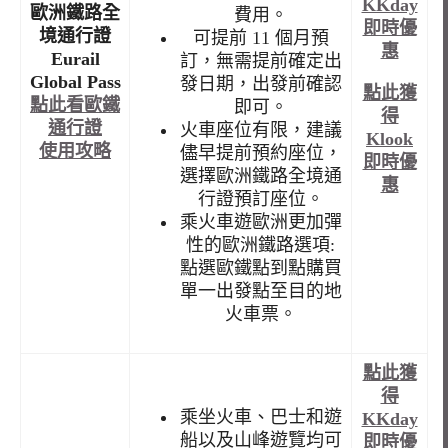
KKday
歐洲鐵路全
費用。
即時優
境通行證
可提前 11 個月預
惠
Eurail
訂，無需提前確定出
Global Pass
發日期，出發前確認
點此獲
點此看歐鐵
即可。
得
通行證
火車座位有限，建議
Klook
使用攻略
儘早提前預約座位，
即時優
選擇歐洲鐵路全境通
惠
行證預訂座位。
乘火車遊歐洲更加彈
性的歐洲鐵路選項:
點選歐鐵點到點購買
單一出發點至目的地
火車票。
點此獲
得
乘坐火車、巴士和遊
KKday
船以及山峰遊覽均可
即時優