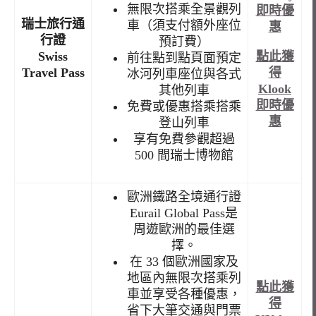
無限次搭乘全景觀列
即時優
瑞士旅行通
車（須支付額外座位
惠
行證
預訂費）
點此獲
Swiss
前往點到點頁面預定
得
Travel Pass
冰河列車座位與各式
Klook
其他列車
即時優
免費或優惠搭乘搭乘
惠
登山列車
享有免費參觀超過
500 間瑞士博物館
歐洲鐵路全境通行證
Eurail Global Pass是
周遊歐洲的最佳選
擇。
在 33 個歐洲國家及
地區內無限次搭乘列
點此獲
車並享受各種優惠，
得
省下大筆交通與門票