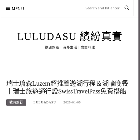
Skip
MENU
to
content
LULUDASU 繽紛真實
歐洲旅遊｜海外生活｜食譜料理
瑞士琉森Luzern超推薦遊湖行程＆湖輪晚餐
｜瑞士旅遊通行證SwissTravelPass免費搭船
歐洲旅行
LULU&DASU
2025-01-05