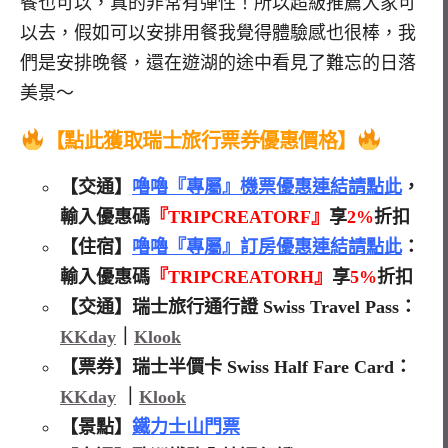
餐也可以，真的非常有彈性！所以超級推薦大家可
以去，假如可以安排用餐我覺得體驗感也很棒，我
們是安排晚餐，還在遊湖的途中看見了難忘的日落
美景～
【點此獲取
瑞士旅行票券優惠價格】
【交通】
嚕嚕『專屬』機票優惠連結請點此
，
輸入優惠碼
『TRIPCREATORF』
享
2%
折扣
【住宿】
嚕嚕『專屬』訂房優惠連結請點此
：
輸入優惠碼
『TRIPCREATORH』
享
5%
折扣
【交通】瑞士旅行通行證 Swiss Travel Pass：
KKday
｜
Klook
【票券】瑞士半價卡 Swiss Half Fare Card：
KKday
｜
Klook
【景點】
鐵力士山門票