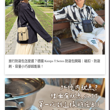
旅行防盜包怎麼選？德國 Knirps T.Series 防盜包開箱｜磁扣、防盜
刷、容量小巧卻超能裝！