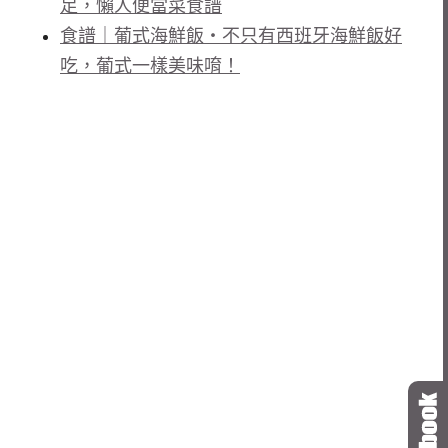
足，懶人便當菜食譜
食譜｜葡式海鮮飯・不只有西班牙海鮮飯好
吃，葡式一樣美味唷！