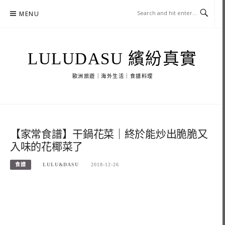
Skip
MENU
to
content
LULUDASU 繽紛真實
歐洲旅遊｜海外生活｜食譜料理
【家常食譜】干鍋花菜｜終於能炒出脆脆又
入味的花椰菜了
食譜
LULU&DASU
2018-12-26