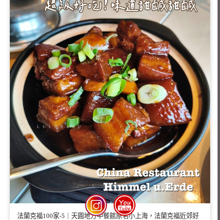
法蘭克福100家-5｜天圓地方中餐館原名小上海，法蘭克福近郊好