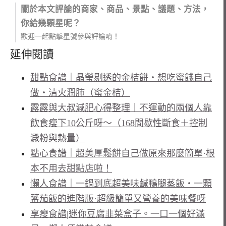
關於本文評論的商家、商品、景點、議題、方法，
你給幾顆星呢？
歡迎一起點擊星號參與評論唷！
延伸閱讀
甜點食譜｜晶瑩剔透的金桔餅・想吃蜜餞自己
做・清火潤肺（蜜金桔）
露露與大叔減肥心得整理｜不運動的兩個人靠
飲食瘦下10公斤呀～（168間歇性斷食＋控制
澱粉與熱量）
點心食譜｜超美厚鬆餅自己做原來那麼簡單·根
本不用去甜點店啦！
懶人食譜｜一鍋到底超美味鹹鴨腿蒸飯・一顆
蕃茄飯的進階版·超級簡單又營養的美味餐呀
享瘦食譜|迷你豆腐韭菜盒子。一口一個好滿