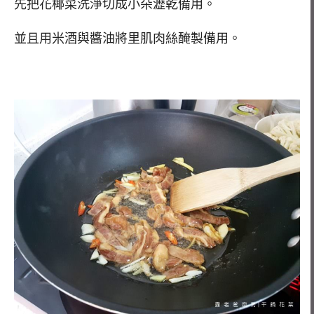
先把花椰菜洗淨切成小朵瀝乾備用。
並且用米酒與醬油將里肌肉絲醃製備用。