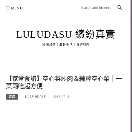
Skip
MENU
to
content
LULUDASU 繽紛真實
歐洲旅遊｜海外生活｜食譜料理
【家常食譜】空心菜炒肉＆蒜蓉空心菜｜一
菜兩吃超方便
食譜
LULU&DASU
2018-07-18