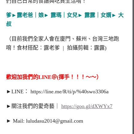
們自己日常的食譜與吃貨生活唷！
爹►露老爸｜娘► 露瑪｜女兒► 露露｜女婿► 大
叔
（目前我們全家人會在廈門、蘇州、台灣三地跑
唷！食材搭配：露老爹 | 拍攝剪輯：露露)
歡迎加我們的LINE＠(揮手！！！～～）
►LINE： https://line.me/R/ti/p/%40swo3306a
►關注我們的愛奇藝｜
https://goo.gl/dXWYx7
► Mail: luludasu2014@gmail.com