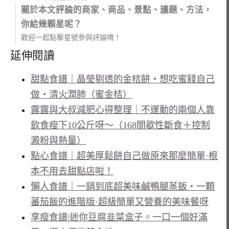
關於本文評論的商家、商品、景點、議題、方法，
你給幾顆星呢？
歡迎一起點擊星號參與評論唷！
延伸閱讀
甜點食譜｜晶瑩剔透的金桔餅・想吃蜜餞自己
做・清火潤肺（蜜金桔）
露露與大叔減肥心得整理｜不運動的兩個人靠
飲食瘦下10公斤呀～（168間歇性斷食＋控制
澱粉與熱量）
點心食譜｜超美厚鬆餅自己做原來那麼簡單·根
本不用去甜點店啦！
懶人食譜｜一鍋到底超美味鹹鴨腿蒸飯・一顆
蕃茄飯的進階版·超級簡單又營養的美味餐呀
享瘦食譜|迷你豆腐韭菜盒子。一口一個好滿