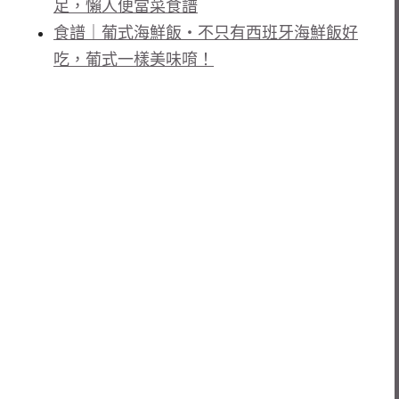
足，懶人便當菜食譜
食譜｜葡式海鮮飯・不只有西班牙海鮮飯好
吃，葡式一樣美味唷！