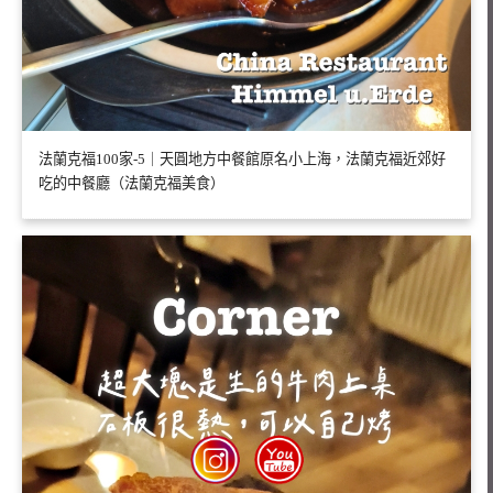
法蘭克福100家-5｜天圓地方中餐館原名小上海，法蘭克福近郊好
吃的中餐廳（法蘭克福美食）