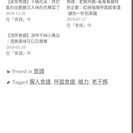
【家常食譜】干鍋花菜｜終於
食譜｜老媽拌麵×藍象餐廳特
能炒出脆脆又入味的花椰菜了
別企劃：紅綠咖喱拌面超香濃
2018-12-26
·讓你一秒到泰國
在「食譜」中
2019-07-17
在「食譜」中
【涼拌食譜】涼拌干絲小黃瓜
｜清爽美味可口又簡單
2018-05-29
在「食譜」中
Posted in
食譜
Tagged
懶人食譜
,
拌面食譜
,
維力
,
老干媽