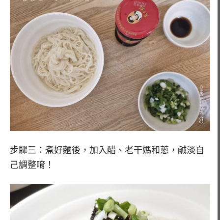
步驟三：煮好麵後，加入醋、老干媽和蔥，鹹淡自
己調整唷！