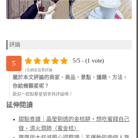
評論
5/5 - (1 vote)
5
1位網友投票評論
關於本文評論的商家、商品、景點、議題、方法，
你給幾顆星呢？
歡迎一起點擊星號參與評論唷！
延伸閱讀
甜點食譜｜晶瑩剔透的金桔餅・想吃蜜餞自己
做・清火潤肺（蜜金桔）
露露與大叔減肥心得整理｜不運動的兩個人靠