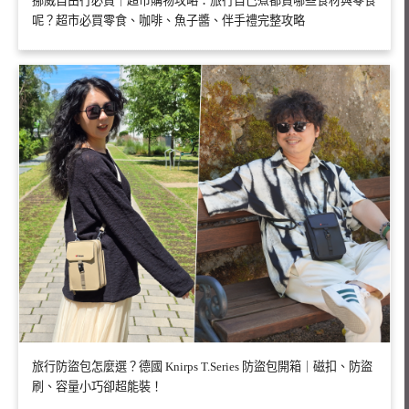
挪威自由行必買｜超市購物攻略：旅行自己煮都買哪些食材與零食
呢？超市必買零食、咖啡、魚子醬、伴手禮完整攻略
旅行防盜包怎麼選？德國 Knirps T.Series 防盜包開箱｜磁扣、防盜
刷、容量小巧卻超能裝！