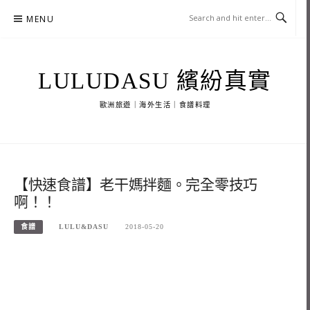
Skip
MENU
to
content
LULUDASU 繽紛真實
歐洲旅遊｜海外生活｜食譜料理
【快速食譜】老干媽拌麵。完全零技巧
啊！！
食譜
LULU&DASU
2018-05-20