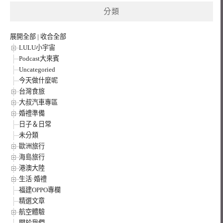
鍵
分類
字:
展開全部
|
收合全部
LULU小宇宙
Podcast大來賓
Uncategoried
今天做什麼呢
台灣食旅
大叔汽車專區
婚禮準備
日子＆日常
未分類
歐洲旅行
海島旅行
港澳大陸
生活·婚禮
福建OPPO專欄
精選文章
航空體驗
關於我們