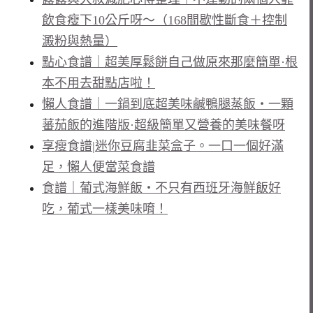
飲食瘦下10公斤呀～（168間歇性斷食＋控制
澱粉與熱量）
點心食譜｜超美厚鬆餅自己做原來那麼簡單·根
本不用去甜點店啦！
懶人食譜｜一鍋到底超美味鹹鴨腿蒸飯・一顆
蕃茄飯的進階版·超級簡單又營養的美味餐呀
享瘦食譜|迷你豆腐韭菜盒子。一口一個好滿
足，懶人便當菜食譜
食譜｜葡式海鮮飯・不只有西班牙海鮮飯好
吃，葡式一樣美味唷！