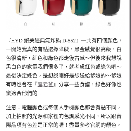
『HYD 絕美經典氣炸鍋 D-552』一共有四個顏色，
一開始我真的有點選擇障礙，黑金感覺很高級，白
色很清新，紅色和綠色都走復古感～但後來我想說
黑白色的家電我們很多了，就考慮紅色或綠色吧～
最後決定綠色，是想說剛好是想送給爹娘的～爹娘
有時也會在『
露老爸
』分享一些食譜，綠色好像也
蠻適合他們的！
注意：電腦顯色或每個人手機顯色都會有點不同，
加上拍照的光源和家裡的色調感光不同，所以跟實
際品項有色差是正常的喔！盡量參考官網的顏色，