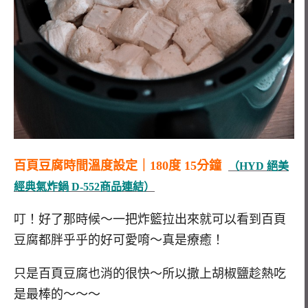
百頁豆腐時間溫度設定｜180度 15分鐘
（HYD 絕美
經典氣炸鍋 D-552商品連結）
叮！好了那時候～一把炸籃拉出來就可以看到百頁
豆腐都胖乎乎的好可愛唷～真是療癒！
只是百頁豆腐也消的很快～所以撒上胡椒鹽趁熱吃
是最棒的～～～