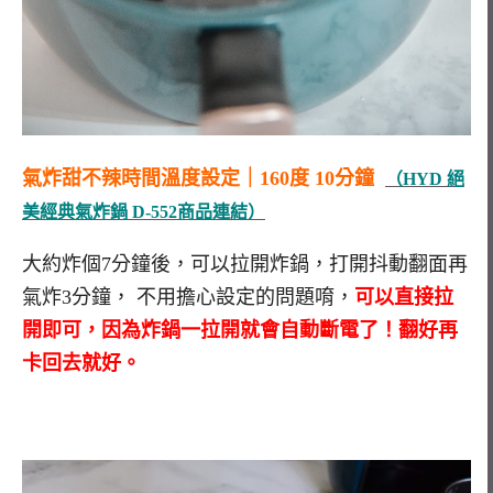
氣炸甜不辣時間溫度設定｜160度 10分鐘
（HYD 絕
美經典氣炸鍋 D-552商品連結）
大約炸個7分鐘後，可以拉開炸鍋，打開抖動翻面再
氣炸3分鐘， 不用擔心設定的問題唷，
可以直接拉
開即可，因為炸鍋一拉開就會自動斷電了！翻好再
卡回去就好。