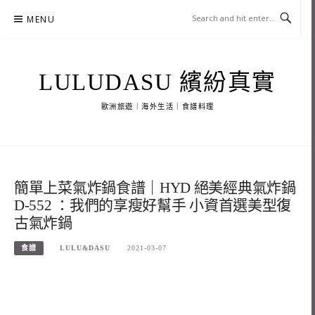
Skip
MENU
to
content
LULUDASU 繽紛真實
歐洲旅遊｜海外生活｜食譜料理
簡單上菜氣炸鍋食譜｜HYD 絕美經典氣炸鍋
D-552 ：我們的享瘦好幫手 小資首選美型復
古氣炸鍋
食譜
LULU&DASU
2021-03-07