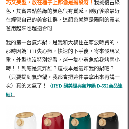
巧又美型，放在櫃子上都像是擺設呀！
我挑復古綠
色，其實帶點藍綠的顏色很有質感，剛好爹娘最近
在經營自己的美食社群，這顏色就算是陽剛的露老
爸用起來也超適合呀！
我的第一台氣炸鍋，是我和大叔住在寧波時買的，
那時因為1111失心瘋，快速的下手後，寄來發現又
重，外型也沒特別好看，烤一隻小黃魚給我烤兩小
時！！到底是氣炸誰？這根本是氣炸我的鍋吧？
（只要提到氣炸鍋，我都會把這件事拿出來再講一
次）真的太氣了！
（HYD 絕美經典氣炸鍋 D-552商品連
結）