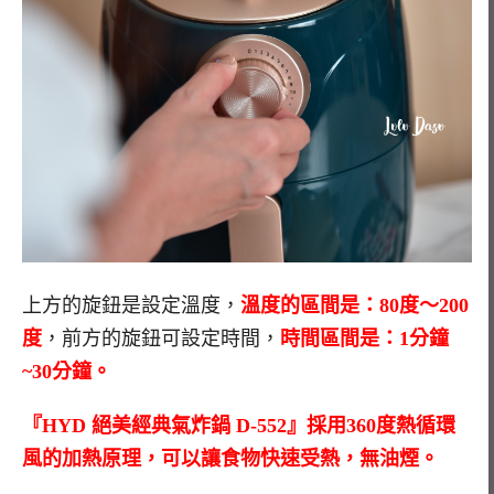
上方的旋鈕是設定溫度，
溫度的區間是：80度～200
度
，前方的旋鈕可設定時間，
時間區間是：1分鐘
~30分鐘。
『HYD 絕美經典氣炸鍋 D-552』採用360度熱循環
風的加熱原理，可以讓食物快速受熱，無油煙。