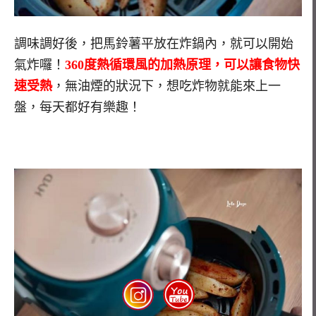
調味調好後，把馬鈴薯平放在炸鍋內，就可以開始
氣炸囉！
360度熱循環風的加熱原理，可以讓食物快
速受熱
，無油煙的狀況下，想吃炸物就能來上一
盤，每天都好有樂趣！