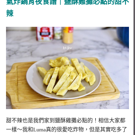
氣炸鍋宵夜食譜｜鹽酥雞攤必點的甜不
辣
甜不辣也是我們家到鹽酥雞攤必點的！相信大家都
一樣～我和Luma真的很愛吃炸物，但是其實吃多了