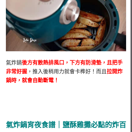
氣炸鍋
後方有散熱排風口，下方有防滑墊，且把手
非常好握
，推入後稍用力就會卡榫好！而且
拉開炸
鍋時，就會自動斷電！
氣炸鍋宵夜食譜｜鹽酥雞攤必點的炸百