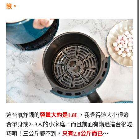
險。
這台氣炸鍋的
容量大約是1.8L
，我覺得這大小很適
合單身或2~3人的小家庭，而且前面有講過這台很輕
巧唷！三公斤都不到，
只有2.8公斤而已
～