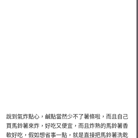
說到氣炸點心，鹹點當然少不了薯條啦，而且自己
買馬鈴薯來炸，好吃又便宜，而且炸熟的馬鈴薯香
軟好吃，假如想省事一點，就是直接把馬鈴薯洗乾