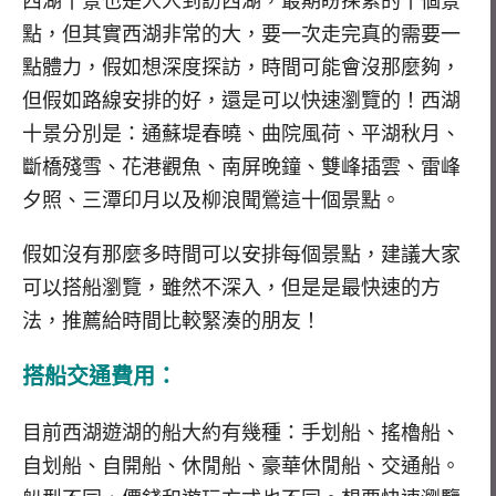
西湖十景也是人人到訪西湖，最期盼探索的十個景
點，但其實西湖非常的大，要一次走完真的需要一
點體力，假如想深度探訪，時間可能會沒那麼夠，
但假如路線安排的好，還是可以快速瀏覽的！西湖
十景分別是：通蘇堤春曉、曲院風荷、平湖秋月、
斷橋殘雪、花港觀魚、南屏晚鐘、雙峰插雲、雷峰
夕照、三潭印月以及柳浪聞鶯這十個景點。
假如沒有那麼多時間可以安排每個景點，建議大家
可以搭船瀏覽，雖然不深入，但是是最快速的方
法，推薦給時間比較緊湊的朋友！
搭船交通費用：
目前西湖遊湖的船大約有幾種：手划船、搖櫓船、
自划船、自開船、休閒船、豪華休閒船、交通船。