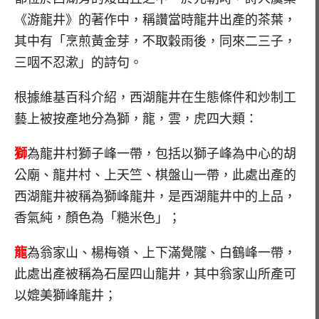
《游龍井》的著作中，稱讚當時龍井出產的茶葉，
其中有「烹煎黃金芽，不取穀雨後，同來二三子，
三咽不忍漱」的詩句。
根據維基百科介紹，西湖龍井在生態條件和炒制工
藝上被按產地分為獅，龍，雲，虎四大類：
獅
為龍井村獅子峰一帶，包括以獅子峰為中心的胡
公廟、龍井村、上天竺、棋盤山一帶，此處出產的
西湖龍井被稱為獅峰龍井，是西湖龍井中的上品，
香氣純，顏色為「糙米色」；
龍
為翁家山、楊梅嶺、上下滿覺隴、白鶴峰一帶，
此處出產被稱為石屋四山龍井，其中翁家山所產可
以媲美獅峰龍井；