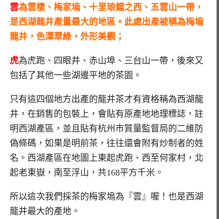
雲
為雲棲、梅家塢、十里琅鐺之西、五雲山一帶，
是西湖龍井產量最大的地區。此處出產被稱為梅塢
龍井，色澤翠綠，外形美觀；
虎
為虎跑、四眼井、赤山埠、三台山一帶，後來又
包括了其他一些湖邊平地的茶園。
只有這四個地方出產的龍井茶才有資格稱為西湖龍
井，在銷售的包裝上，會貼有原產地地理標誌，註
明西湖產區，並且貼有杭州市質量監督局的二維防
偽條碼，如果是明前茶，往往還會附有炒制者的姓
名。西湖產區在地圖上東起虎跑、西至何家村，北
起老東嶽，南至浮山，共168平方千米。
所以這次我們採茶的梅家塢為『雲』喔！也是西湖
龍井最大的產地。