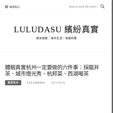
Skip
MENU
to
content
LULUDASU 繽紛真實
歐洲旅遊｜海外生活｜食譜料理
體驗真實杭州一定要做的六件事：採龍井
茶、城市燈光秀、杭邦菜、西湖喝茶
旅居杭州
LULU&DASU
2021-06-02