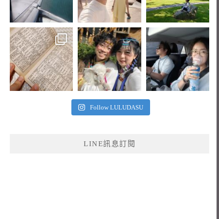
Follow LULUDASU
LINE訊息訂閱