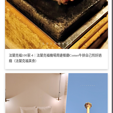
法蘭克福100家-4｜法蘭克福機場周邊餐廳Corner牛排自己煎好過
癮（法蘭克福美食）