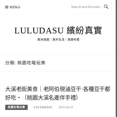
Skip
MENU
to
content
LULUDASU 繽紛真實
歐洲旅遊｜海外生活｜食譜料理
分類:
桃園吃喝玩樂
大溪老街美食｜老阿伯現滷豆干·各種豆干都
好吃・（桃園大溪名產伴手禮）
桃園吃喝玩樂
LULU&DASU
2020-08-29