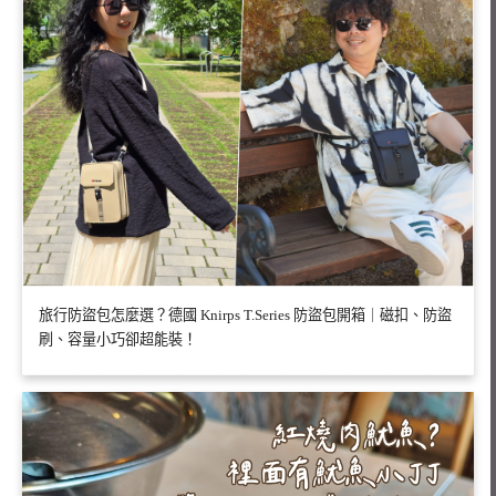
旅行防盜包怎麼選？德國 Knirps T.Series 防盜包開箱｜磁扣、防盜
刷、容量小巧卻超能裝！