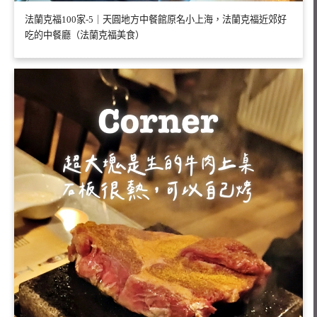
法蘭克福100家-5｜天圓地方中餐館原名小上海，法蘭克福近郊好
吃的中餐廳（法蘭克福美食）