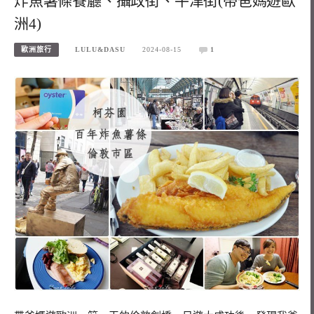
炸魚薯條餐廳、攝政街、牛津街(帶爸媽遊歐
洲4)
歐洲旅行
LULU&DASU
2024-08-15
1