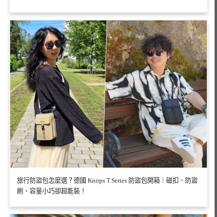
旅行防盜包怎麼選？德國 Knirps T.Series 防盜包開箱｜磁扣、防盜
刷、容量小巧卻超能裝！