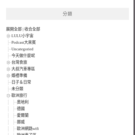
關
鍵
分類
字:
展開全部
|
收合全部
LULU小宇宙
Podcast大來賓
Uncategoried
今天做什麼呢
台灣食旅
大叔汽車專區
婚禮準備
日子＆日常
未分類
歐洲旅行
奧地利
德國
愛爾蘭
挪威
歐洲網路wifi