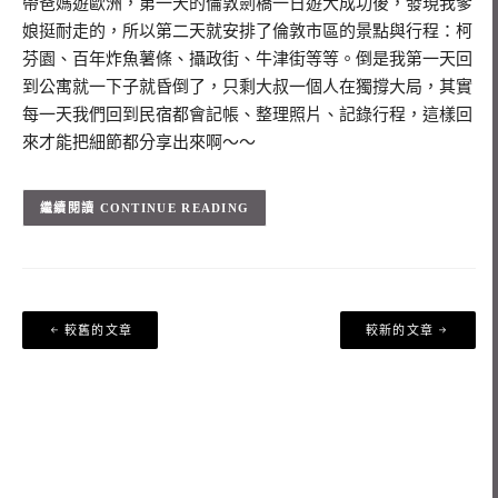
帶爸媽遊歐洲，第一天的倫敦劍橋一日遊大成功後，發現我爹
娘挺耐走的，所以第二天就安排了倫敦市區的景點與行程：柯
芬園、百年炸魚薯條、攝政街、牛津街等等。倒是我第一天回
到公寓就一下子就昏倒了，只剩大叔一個人在獨撐大局，其實
每一天我們回到民宿都會記帳、整理照片、記錄行程，這樣回
來才能把細節都分享出來啊～～
CONTINUE READING
文
較舊的文章
較新的文章
章
導
覽