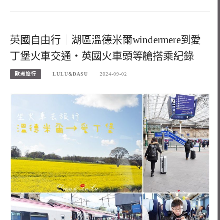
英國自由行｜湖區溫德米爾windermere到愛
丁堡火車交通・英國火車頭等艙搭乘紀錄
歐洲旅行
LULU&DASU
2024-09-02