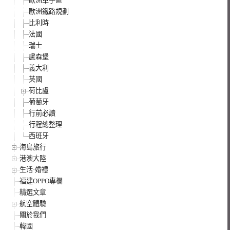
歐洲車子區
歐洲鐵路規劃
比利時
法國
瑞士
盧森堡
義大利
英國
荷比盧
葡萄牙
行前必讀
行程總整理
西班牙
海島旅行
港澳大陸
生活·婚禮
福建OPPO專欄
精選文章
航空體驗
關於我們
韓國