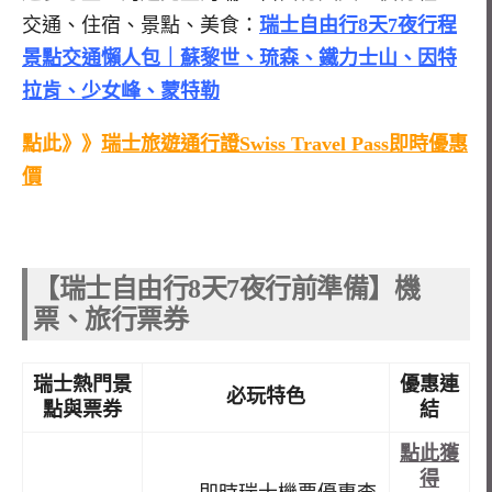
交通、住宿、景點、美食：
瑞士自由行8天7夜行程
景點交通懶人包｜蘇黎世、琉森、鐵力士山、因特
拉肯、少女峰、蒙特勒
點此》》
瑞士旅遊通行證Swiss Travel Pass即時優惠
價
【瑞士自由行8天7夜行前準備】機
票、旅行票券
瑞士熱門景
優惠連
必玩特色
點與票券
結
點此獲
得