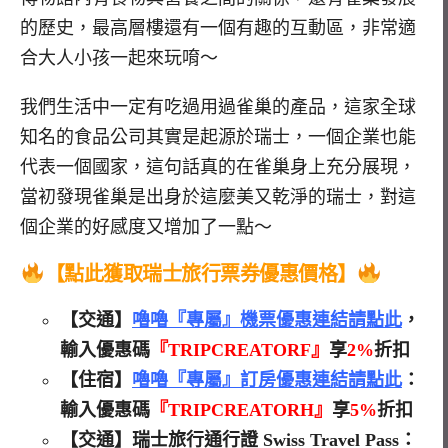
的歷史，最高層樓還有一個有趣的互動區，非常適
合大人小孩一起來玩唷～
我們生活中一定有吃過用過雀巢的產品，這家全球
知名的食品公司其實是起源於瑞士，一個企業也能
代表一個國家，這句話真的在雀巢身上充分展現，
當初發現雀巢是出身於這麼美又乾淨的瑞士，對這
個企業的好感度又增加了一點～
【點此獲取
瑞士旅行票券優惠價格】
【交通】
嚕嚕『專屬』機票優惠連結請點此
，
輸入優惠碼
『TRIPCREATORF』
享
2%
折扣
【住宿】
嚕嚕『專屬』訂房優惠連結請點此
：
輸入優惠碼
『TRIPCREATORH』
享
5%
折扣
【交通】瑞士旅行通行證 Swiss Travel Pass：