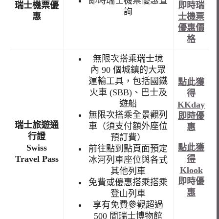
即時瑞士機票優惠查
瑞士機票優
即時瑞
詢
惠
士機票
優惠價
格
無限次搭乘瑞士境
內 90 個城鎮的大眾
運輸工具，包括國鐵
點此獲
火車 (SBB)、巴士及
得
遊船
KKday
無限次搭乘全景觀列
即時優
瑞士旅遊通
車（須支付額外座位
惠
行證
預訂費）
點此獲
Swiss
前往點到點頁面預定
得
Travel Pass
冰河列車座位與各式
Klook
其他列車
即時優
免費或優惠搭乘搭乘
惠
登山列車
享有免費參觀超過
500 間瑞士博物館