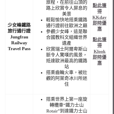
旅程，在前往山頂的
點此獲
路上欣賞令人屏息的
得
美景
KKday
輕鬆愉快地搭乘鐵路
即時優
少女峰鐵路
通行證前往歐洲之巔
惠
旅行通行證
參觀少女峰，這是聯
Jungfrau
合國教科文組織世界
點此獲
Railway
遺產
得
Travel Pass
欣賞瑞士阿爾卑斯山
Klook
脈令人驚嘆的風景，
即時優
抵達歐洲最高的鐵路
惠
站
搭乘齒輪火車，被壯
觀的阿萊奇冰川所迷
住
搭乘世界上第一座旋
轉纜車“鐵力士山
Rotair”到達鐵力士山