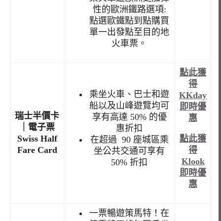
性的歐洲鐵路選項:
點選歐鐵點到點購買
單一出發點至目的地
火車票。
點此獲
得
乘坐火車、巴士和遊
KKday
船以及山峰遊覽均可
即時優
瑞士半價卡
享有高達 50% 的優
惠
｜電子票
惠折扣
點此獲
Swiss Half
在超過 90 座城區乘
得
Fare Card
坐公共交通可享有
Klook
50% 折扣
即時優
惠
一票暢遊策馬特！在