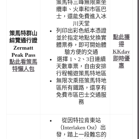
策馬特三峰無限乘坐
纜車、火車和市區巴
士，還能免費進入冰
川天堂
列印出彩色紙本憑證
策馬特群山
點此獲
並於指定地點兌換實
綜覽通行證
得
體票券，即可開始體
Zermatt
KKday
驗方便的交通
Peak Pass
即時優
選擇 1、2、3日連續
點此看策馬
惠
天數車票，自由安排
特懶人包
行程暢遊策馬特地區
無限次乘搭策馬特地
區所有鐵路，還享有
免費市區巴士交通服
務
從因特拉肯東站
（Interlaken Ost）出
發，踏上一段難忘的