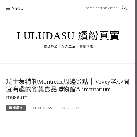
Skip
MENU
to
content
LULUDASU 繽紛真實
歐洲旅遊｜海外生活｜食譜料理
瑞士蒙特勒Montreux周邊景點｜Vevey老少閒
宜有趣的雀巢食品博物館Alimentarium
museum
歐洲旅行
LULU&DASU
2025-01-07