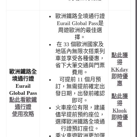
歐洲鐵路全境通行證
Eurail Global Pass是
周遊歐洲的最佳選
擇。
在 33 個歐洲國家及
地區內無限次搭乘列
點此獲
車並享受各種優惠，
得
省下大筆交通與門票
KKday
歐洲鐵路全
費用。
即時優
境通行證
可提前 11 個月預
惠
Eurail
訂，無需提前確定出
Global Pass
發日期，出發前確認
點此獲
點此看歐鐵
即可。
得
通行證
火車座位有限，建議
Klook
使用攻略
儘早提前預約座位，
即時優
選擇歐洲鐵路全境通
惠
行證預訂座位。
乘火車遊歐洲更加彈