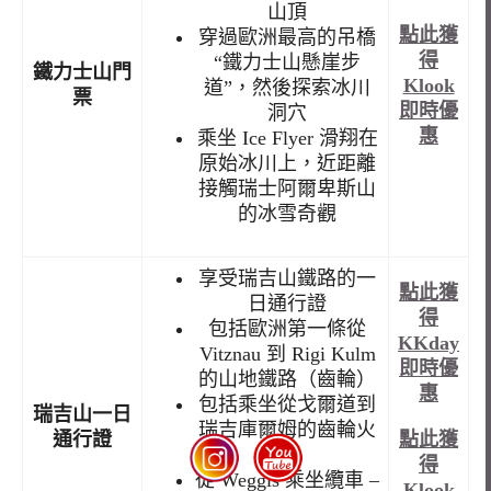
山頂
點此獲
穿過歐洲最高的吊橋
得
“鐵力士山懸崖步
鐵力士山門
Klook
道”，然後探索冰川
票
即時優
洞穴
惠
乘坐 Ice Flyer 滑翔在
原始冰川上，近距離
接觸瑞士阿爾卑斯山
的冰雪奇觀
享受瑞吉山鐵路的一
點此獲
日通行證
得
包括歐洲第一條從
KKday
Vitznau 到 Rigi Kulm
即時優
的山地鐵路（齒輪）
惠
包括乘坐從戈爾道到
瑞吉山一日
瑞吉庫爾姆的齒輪火
點此獲
通行證
車
得
從 Weggis 乘坐纜車 –
Klook