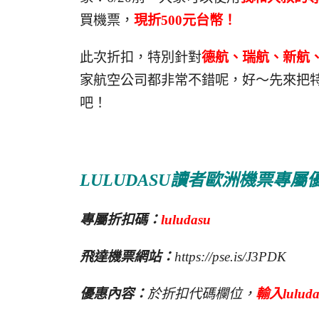
買機票，
現折500元台幣！
此次折扣，特別針對
德航、瑞航、新航
家航空公司都非常不錯呢，好～先來把
吧！
LULUDASU讀者歐洲機票專屬
專屬折扣碼：
luludasu
飛達機票網站：
https://pse.is/J3PDK
優惠內容：
於折扣代碼欄位，
輸入lulu