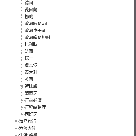
德國
愛爾蘭
挪威
歐洲網路wifi
歐洲車子區
歐洲鐵路規劃
比利時
法國
瑞士
盧森堡
義大利
英國
荷比盧
葡萄牙
行前必讀
行程總整理
西班牙
海島旅行
港澳大陸
生活·婚禮