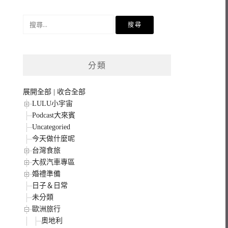
搜
尋
關
鍵
分類
字:
展開全部
|
收合全部
LULU小宇宙
Podcast大來賓
Uncategoried
今天做什麼呢
台灣食旅
大叔汽車專區
婚禮準備
日子＆日常
未分類
歐洲旅行
奧地利