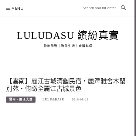
Skip
MENU
to
content
LULUDASU 繽紛真實
歐洲旅遊｜海外生活｜食譜料理
【雲南】麗江古城清幽民宿‧麗澤雅舍木蘭
別苑‧俯瞰全麗江古城景色
雲南‧麗江大理
LULU&DASU
2016-08-18