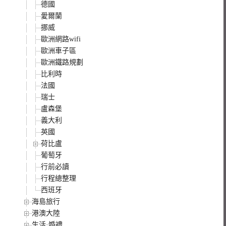
德國
愛爾蘭
挪威
歐洲網路wifi
歐洲車子區
歐洲鐵路規劃
比利時
法國
瑞士
盧森堡
義大利
英國
荷比盧
葡萄牙
行前必讀
行程總整理
西班牙
海島旅行
港澳大陸
生活·婚禮