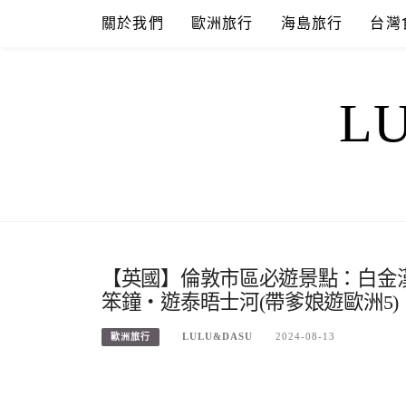
Skip
關於我們
歐洲旅行
海島旅行
台灣
to
content
L
【英國】倫敦市區必遊景點：白金漢宮衛兵
笨鐘‧遊泰晤士河(帶爹娘遊歐洲5)
LULU&DASU
2024-08-13
歐洲旅行