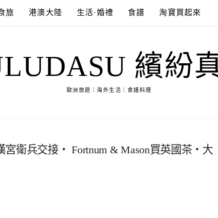
食旅
港澳大陸
生活·婚禮
食譜
淘寶買起來
ULUDASU 繽紛
歐洲旅遊｜海外生活｜食譜料理
交接‧ Fortnum & Mason買英國茶‧大