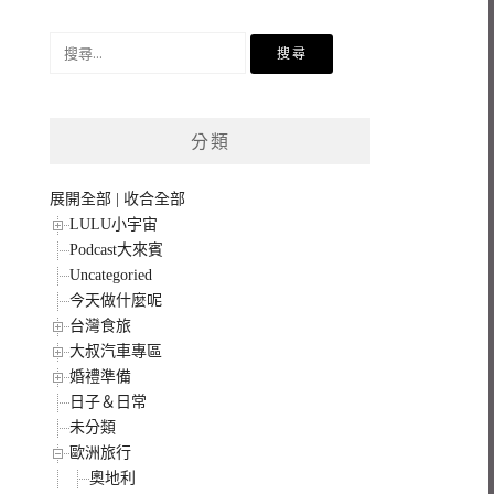
搜
尋
關
鍵
分類
字:
展開全部
|
收合全部
LULU小宇宙
Podcast大來賓
Uncategoried
今天做什麼呢
台灣食旅
大叔汽車專區
婚禮準備
日子＆日常
未分類
歐洲旅行
奧地利