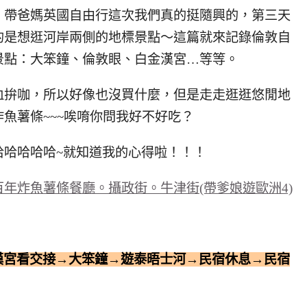
，帶爸媽英國自由行這次我們真的挺隨興的，第三天
的是想逛河岸兩側的地標景點～這篇就來記錄倫敦自
景點：大笨鐘、倫敦眼、白金漢宮…等等。
血拚咖，所以好像也沒買什麼，但是走走逛逛悠閒地
魚薯條~~~唉唷你問我好不好吃？
哈哈哈哈哈~就知道我的心得啦！！！
年炸魚薯條餐廳。攝政街。牛津街(帶爹娘遊歐洲4)
漢宮看交接→大笨鐘→遊泰晤士河→民宿休息→民宿