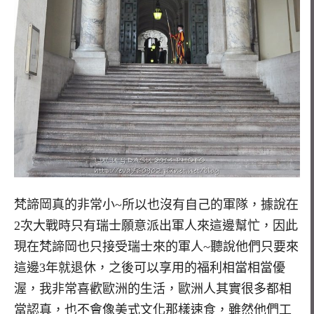
梵諦岡真的非常小~所以也沒有自己的軍隊，據說在
2次大戰時只有瑞士願意派出軍人來這邊幫忙，因此
現在梵諦岡也只接受瑞士來的軍人~聽說他們只要來
這邊3年就退休，之後可以享用的福利相當相當優
渥，我非常喜歡歐洲的生活，歐洲人其實很多都相
當認真，也不會像美式文化那樣速食，雖然他們工