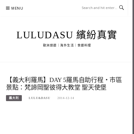
Skip
MENU
to
content
LULUDASU 繽紛真實
歐洲旅遊｜海外生活｜食譜料理
【義大利羅馬】DAY 5羅馬自助行程‧市區
景點：梵諦岡聖彼得大教堂 聖天使堡
義大利
LULU&DASU
2014-12-14