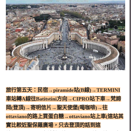
旅行第五天：民宿→piramide站(B線)→TERMINI
車站轉A線往Batitstini方向→CIPRO站下車→梵諦
岡(登頂)→寄明信片→聖天使堡(喝咖啡)→往
ottaviano的路上買蛋白糖→ottaviano站上車(這站其
實比較近聖保羅廣場，只去登頂的話到這