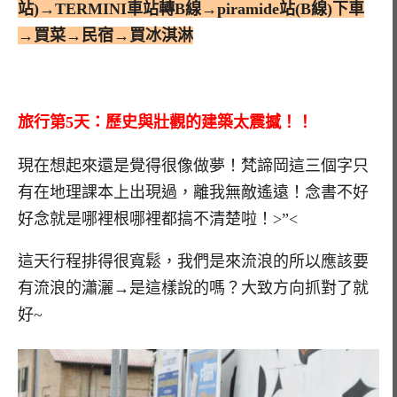
站)→TERMINI車站轉B線→piramide站(B線)下車
→買菜→民宿→買冰淇淋
旅行第5天：歷史與壯觀的建築太震撼！！
現在想起來還是覺得很像做夢！梵諦岡這三個字只
有在地理課本上出現過，離我無敵遙遠！念書不好
好念就是哪裡根哪裡都搞不清楚啦！>”<
這天行程排得很寬鬆，我們是來流浪的所以應該要
有流浪的瀟灑→是這樣說的嗎？大致方向抓對了就
好~