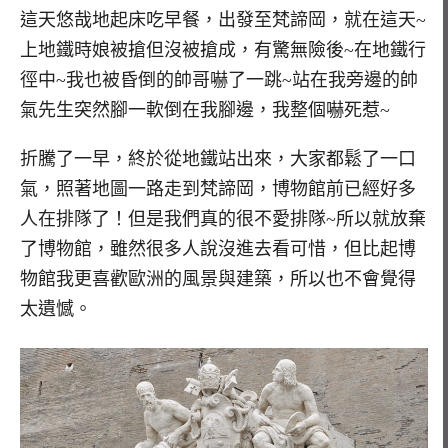
這天悠哉地起床吃早餐，出發至梵諦岡，就在這天~
上地鐵時娘被搶但沒被搶成，有驚無險後~在地鐵行
徑中~我也被昏倒的帥哥嚇了一跳~站在我旁邊的帥
氣先生突然腳一軟倒在我腳邊，我整個嚇死惹~
折騰了一早，終於從地鐵站出來，大家都鬆了一口
氣，照著地圖一路走到梵諦岡，博物館前已經好多
人在排隊了！但是我們真的很不愛排隊~所以就放棄
了博物館，雖然很多人說沒進去看可惜，但比起博
物館我更喜歡歐洲的風景與建築，所以也不會覺得
太遺憾。