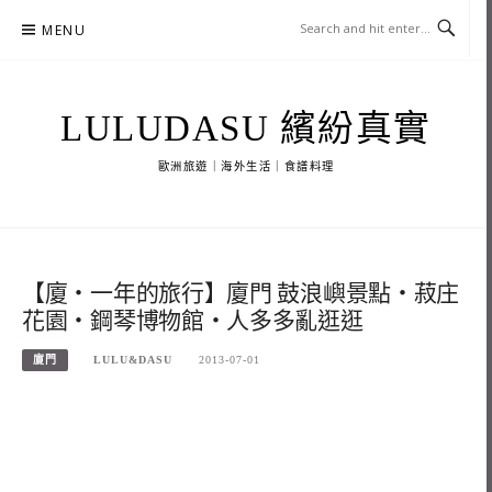
Skip
MENU
to
content
LULUDASU 繽紛真實
歐洲旅遊｜海外生活｜食譜料理
【廈‧一年的旅行】廈門 鼓浪嶼景點‧菽庄
花園‧鋼琴博物館‧人多多亂逛逛
廈門
LULU&DASU
2013-07-01