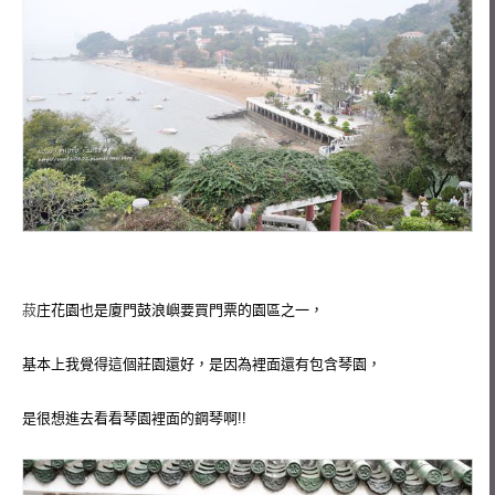
菽
庄花園也是廈門鼓浪嶼要買門票的園區之一，
基本上我覺得這個莊園還好，是因為裡面還有包含琴園，
是很想進去看看琴園裡面的鋼琴啊!!