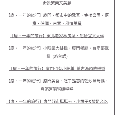
街景繁榮又美麗
【廈‧一年的旅行】廈門‧都市中的驚喜‧金榜公園‧愜
意‧磅礡‧古意‧風情萬種
【廈‧一年的旅行】東北老家私房菜‧超便宜又大碗
【廈‧一年的旅行】小眼鏡大排檔‧廈門餐廳‧台商都載
樣!!(烙台語)
【廈‧一年的旅行】廈門也有小肥羊!!蒙古湯頭依然香
【廈‧一年的旅行】廈門美食‧吃了難忘的乾炒薑母鴨‧
真粥道喝粥暖呼呼
【廈‧一年的旅行】廈門超市逛逛去‧小橘子&酸奶必吃