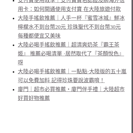
支付寶使用教學｜支付寶實名認證及綁海外信
用卡：如何開通使用支付寶 在大陸旅遊付款
大陸手搖飲推薦｜人手一杯『蜜雪冰城』鮮冰
檸檬水不到台幣20元 珍珠聖代不到台幣30元
每種都便宜又美味
大陸必喝手搖飲推薦｜超清爽奶茶『霸王茶
姬』 推薦必喝清單 ·居然取代了『茶顏悅色』
呀
大陸必喝手搖飲推薦｜一點點·大陸版的五十嵐
可以免費加料 記得珍珠要說波霸唷！
廈門｜超市必買推薦・廈門伴手禮｜大陸超市
好買好物推薦