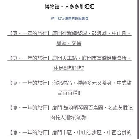
也可以宣傳你的粉絲專頁
【廈‧一年的旅行】廈門行程總整理‧鼓浪嶼‧中山街‧
餐廳‧交通
【廈‧一年的旅行】廈門火車站‧廈門市富僑健康會所‧
沐足&吃好吃?
【廈‧一年的旅行】海記甜品‧種類多元又養身‧中式甜
品百百種!!
【廈‧一年的旅行】廈門 鼓浪嶼琴園百鳥園‧名產黄胜记
肉乾人潮好洶湧!!
【廈‧一年的旅行】廈門市區‧中山徒步區‧中西合併的