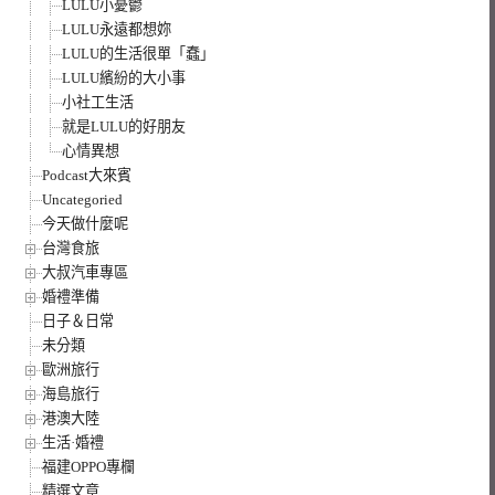
LULU小憂鬱
LULU永遠都想妳
LULU的生活很單「蠢」
LULU繽紛的大小事
小社工生活
就是LULU的好朋友
心情異想
Podcast大來賓
Uncategoried
今天做什麼呢
台灣食旅
大叔汽車專區
婚禮準備
日子＆日常
未分類
歐洲旅行
海島旅行
港澳大陸
生活·婚禮
福建OPPO專欄
精選文章