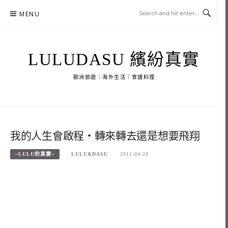
Skip
MENU
to
content
LULUDASU 繽紛真實
歐洲旅遊｜海外生活｜食譜料理
我的人生會啟程‧轉來轉去還是想要飛翔
~LULU的真實~
LULU&DASU
2011-04-29