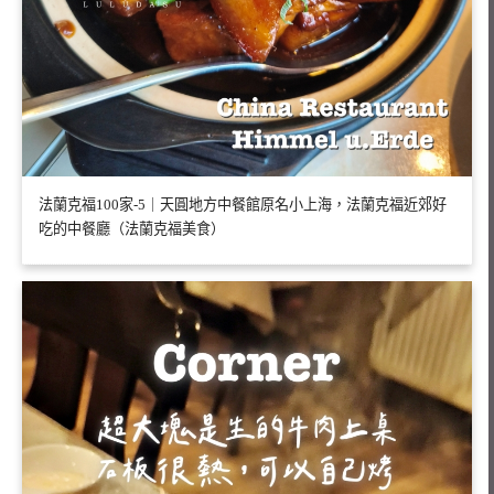
法蘭克福100家-5｜天圓地方中餐館原名小上海，法蘭克福近郊好
吃的中餐廳（法蘭克福美食）