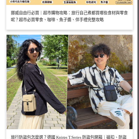
挪威自由行必買｜超市購物攻略：旅行自己煮都買哪些食材與零食
呢？超市必買零食、咖啡、魚子醬、伴手禮完整攻略
旅行防盜包怎麼選？德國 Knirps T.Series 防盜包開箱｜磁扣、防盜