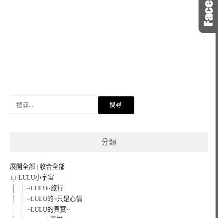
搜
尋
關
鍵
分類
字:
展開全部
|
收合全部
LULU小宇宙
~LULU~旅行
~LULU的~只是心情
~LULU的真實~