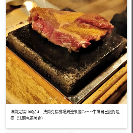
法蘭克福100家-4｜法蘭克福機場周邊餐廳Corner牛排自己煎好過
癮（法蘭克福美食）