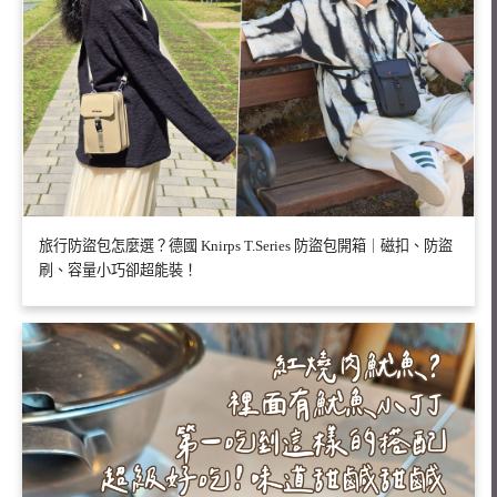
旅行防盜包怎麼選？德國 Knirps T.Series 防盜包開箱｜磁扣、防盜
刷、容量小巧卻超能裝！