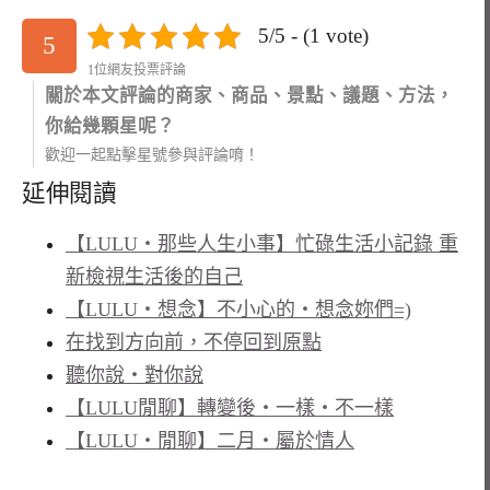
5/5 - (1 vote)
5
1位網友投票評論
關於本文評論的商家、商品、景點、議題、方法，
你給幾顆星呢？
歡迎一起點擊星號參與評論唷！
延伸閱讀
【LULU‧那些人生小事】忙碌生活小記錄 重
新檢視生活後的自己
【LULU‧想念】不小心的‧想念妳們=)
在找到方向前，不停回到原點
聽你說‧對你說
【LULU閒聊】轉變後‧一樣‧不一樣
【LULU‧閒聊】二月‧屬於情人