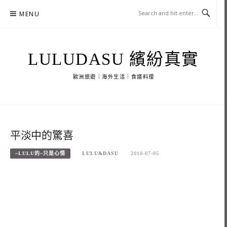
Skip
MENU
to
content
LULUDASU 繽紛真實
歐洲旅遊｜海外生活｜食譜料理
平淡中的驚喜
~LULU的~只是心情
LULU&DASU
2010-07-05