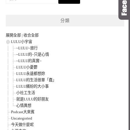
尋
關
鍵
分類
字:
展開全部
|
收合全部
LULU小宇宙
~LULU~旅行
~LULU的~只是心情
~LULU的真實~
LULU小憂鬱
LULU永遠都想妳
LULU的生活很單「蠢」
LULU繽紛的大小事
小社工生活
就是LULU的好朋友
心情異想
Podcast大來賓
Uncategoried
今天做什麼呢