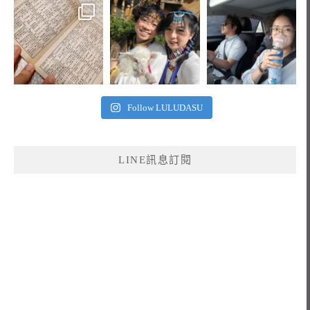
Follow LULUDASU
LINE訊息訂閱