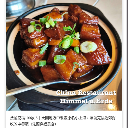
法蘭克福100家-5｜天圓地方中餐館原名小上海，法蘭克福近郊好
吃的中餐廳（法蘭克福美食）