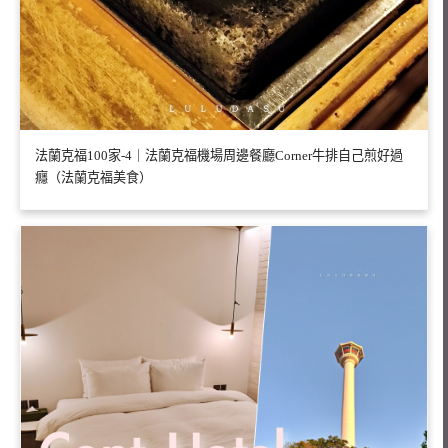
法蘭克福100家-4｜法蘭克福機場周邊餐廳Corner牛排自己煎好過
癮（法蘭克福美食）