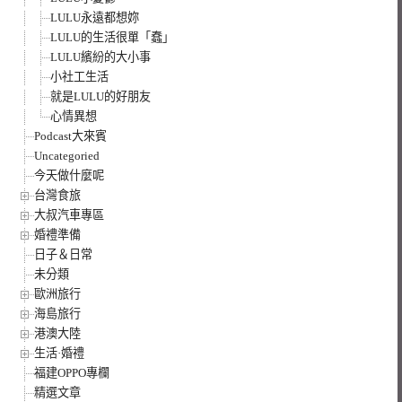
LULU永遠都想妳
LULU的生活很單「蠢」
LULU繽紛的大小事
小社工生活
就是LULU的好朋友
心情異想
Podcast大來賓
Uncategoried
今天做什麼呢
台灣食旅
大叔汽車專區
婚禮準備
日子＆日常
未分類
歐洲旅行
海島旅行
港澳大陸
生活·婚禮
福建OPPO專欄
精選文章