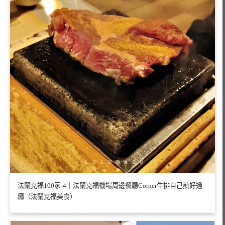
法蘭克福100家-4｜法蘭克福機場周邊餐廳Corner牛排自己煎好過
癮（法蘭克福美食）