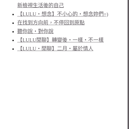
新檢視生活後的自己
【LULU‧想念】不小心的‧想念妳們=)
在找到方向前，不停回到原點
聽你說‧對你說
【LULU閒聊】轉變後‧一樣‧不一樣
【LULU‧閒聊】二月‧屬於情人