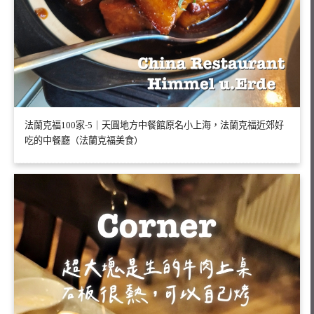
法蘭克福100家-5｜天圓地方中餐館原名小上海，法蘭克福近郊好
吃的中餐廳（法蘭克福美食）