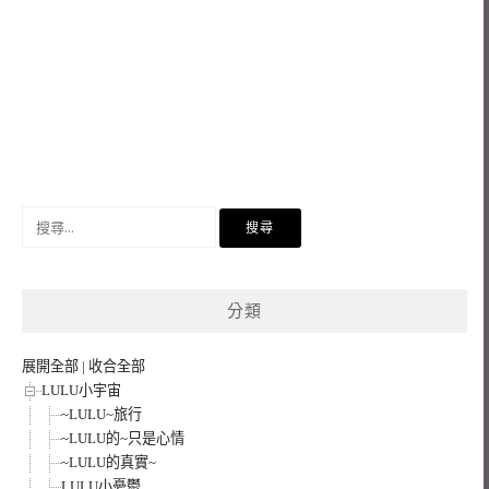
搜
尋
關
鍵
分類
字:
展開全部
|
收合全部
LULU小宇宙
~LULU~旅行
~LULU的~只是心情
~LULU的真實~
LULU小憂鬱