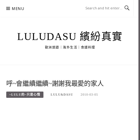
Skip
MENU
to
content
LULUDASU 繽紛真實
歐洲旅遊｜海外生活｜食譜料理
呼~會繼續繼續~謝謝我最愛的家人
~LULU的~只是心情
LULU&DASU
2010-03-05