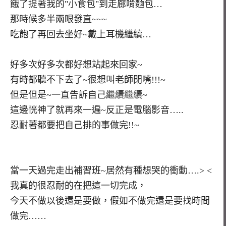
餓了提著我的"小食包"到走廊啃麵包…
那時候多半兩眼發直~~~
吃飽了再回去坐好~戴上耳機繼續…
好多次好多次都好想站起來回家~
有時都聽不下去了~很想叫老師閉嘴!!!~
但是但是~一直告訴自己繼續繼續~
這邊恍神了就再來一遍~反正是電腦影音…..
忍耐著都要把自己排的事做完!!~
當一天過完走出補習班~居然有種想哭的衝動….> <
我真的很忍耐的在把這一切完成，
今天不做以後還是要做，假如不做完還是要找時間
做完……