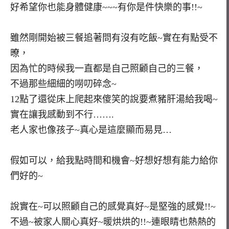
好希望你也能身體健康~~~有你是件快樂的事!!~
雖然剛開始被三餐追著問有沒有吃飯~實在有點受不
暸，
因為忙的時候我一直都是自己照顧自己的三餐，
不過那些細細的嘮叨碎念~
12點了還從床上爬起來傻笑的說要煮豬肝湯給我喝~
實在讓我感動到不行…….
老人家也像孩子~真心是這麼顯而易見…
假如可以，給我點時間和機會~好想好想有能力給你
們好的~
說實在~可以照顧自己的感覺真好~是堅強的感覺!!~
不過~被家人關心真好~暖烘烘的!!~連眼睛也熱熱的