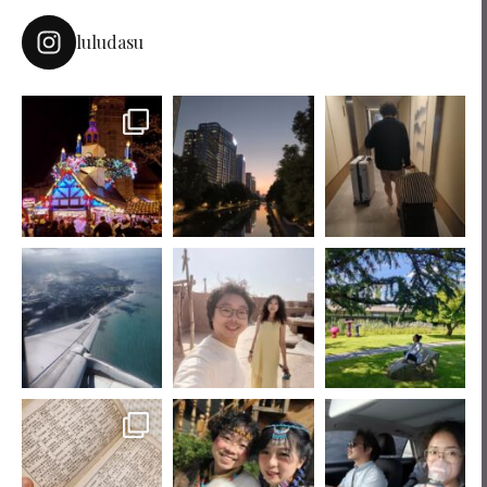
luludasu