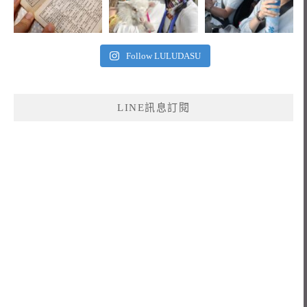
Follow LULUDASU
LINE訊息訂閱