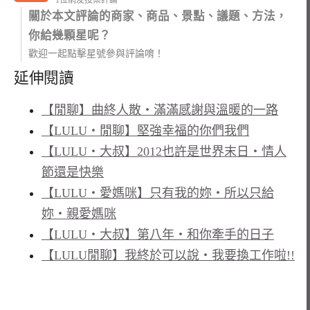
關於本文評論的商家、商品、景點、議題、方法，
你給幾顆星呢？
歡迎一起點擊星號參與評論唷！
延伸閱讀
【閒聊】曲終人散‧滿滿感謝與溫暖的一路
【LULU‧閒聊】堅強幸福的你們我們
【LULU‧大叔】2012也許是世界末日‧情人
節還是快樂
【LULU‧愛媽咪】只有我的妳‧所以只給
妳‧親愛媽咪
【LULU‧大叔】第八年‧和你牽手的日子
【LULU閒聊】我終於可以說‧我要換工作啦!!