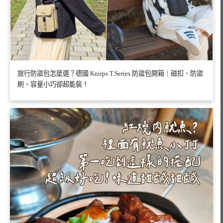
旅行防盜包怎麼選？德國 Knirps T.Series 防盜包開箱｜磁扣、防盜
刷、容量小巧卻超能裝！