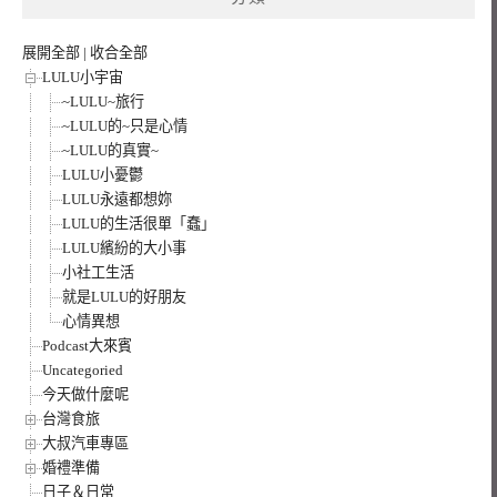
展開全部
|
收合全部
LULU小宇宙
~LULU~旅行
~LULU的~只是心情
~LULU的真實~
LULU小憂鬱
LULU永遠都想妳
LULU的生活很單「蠢」
LULU繽紛的大小事
小社工生活
就是LULU的好朋友
心情異想
Podcast大來賓
Uncategoried
今天做什麼呢
台灣食旅
大叔汽車專區
婚禮準備
日子＆日常