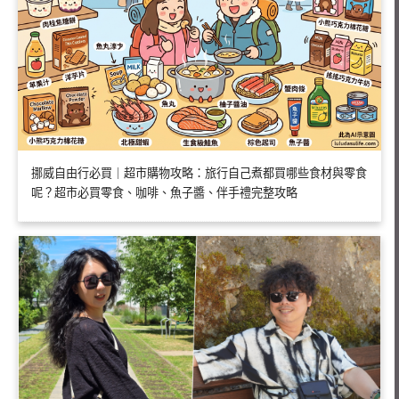
挪威自由行必買｜超市購物攻略：旅行自己煮都買哪些食材與零食
呢？超市必買零食、咖啡、魚子醬、伴手禮完整攻略