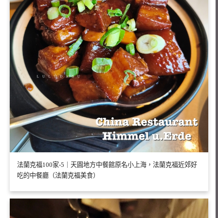
法蘭克福100家-5｜天圓地方中餐館原名小上海，法蘭克福近郊好
吃的中餐廳（法蘭克福美食）