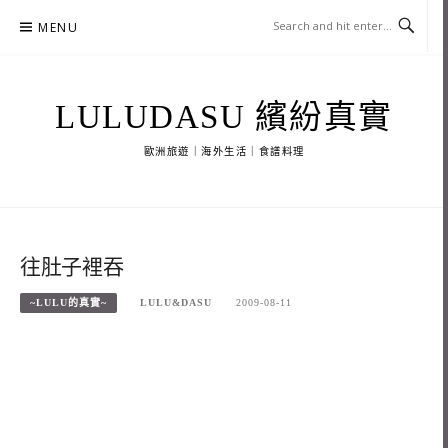
Skip
MENU
to
content
LULUDASU 繽紛真實
歐洲旅遊｜海外生活｜食譜料理
往肚子裡吞
~LULU的真實~
LULU&DASU
2009-08-11