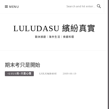
Skip
MENU
to
content
LULUDASU 繽紛真實
歐洲旅遊｜海外生活｜食譜料理
期末考只是開始
~LULU的~只是心情
LULU&DASU
2009-06-19