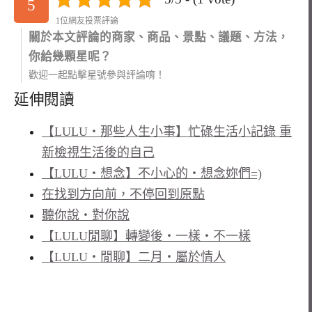
5
1位網友投票評論
關於本文評論的商家、商品、景點、議題、方法，
你給幾顆星呢？
歡迎一起點擊星號參與評論唷！
延伸閱讀
【LULU‧那些人生小事】忙碌生活小記錄 重
新檢視生活後的自己
【LULU‧想念】不小心的‧想念妳們=)
在找到方向前，不停回到原點
聽你說‧對你說
【LULU閒聊】轉變後‧一樣‧不一樣
【LULU‧閒聊】二月‧屬於情人