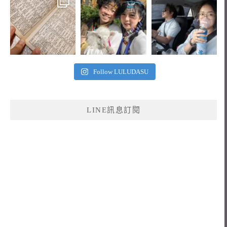
Follow LULUDASU
LINE訊息訂閱