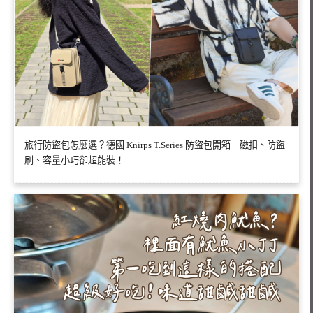
旅行防盜包怎麼選？德國 Knirps T.Series 防盜包開箱｜磁扣、防盜
刷、容量小巧卻超能裝！