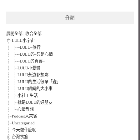
關
鍵
分類
字:
展開全部
|
收合全部
LULU小宇宙
~LULU~旅行
~LULU的~只是心情
~LULU的真實~
LULU小憂鬱
LULU永遠都想妳
LULU的生活很單「蠢」
LULU繽紛的大小事
小社工生活
就是LULU的好朋友
心情異想
Podcast大來賓
Uncategoried
今天做什麼呢
台灣食旅