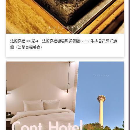
法蘭克福100家-4｜法蘭克福機場周邊餐廳Corner牛排自己煎好過
癮（法蘭克福美食）