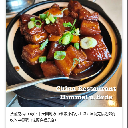
法蘭克福100家-5｜天圓地方中餐館原名小上海，法蘭克福近郊好
吃的中餐廳（法蘭克福美食）