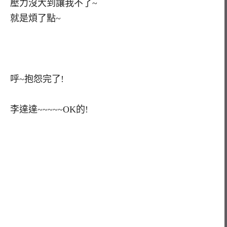
壓力沒大到讓我不了~
就是煩了點~
呼~抱怨完了!
李達達~~~~~OK的!