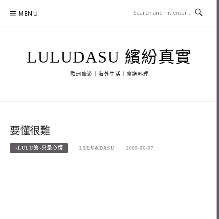
Skip
MENU
to
content
LULUDASU 繽紛真實
歐洲旅遊｜海外生活｜食譜料理
要懂很難
~LULU的~只是心情
LULU&DASU
2009-06-07