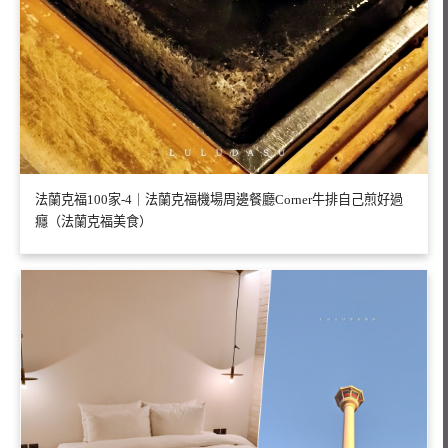
法蘭克福100家-4｜法蘭克福機場周邊餐廳Corner牛排自己煎好過
癮（法蘭克福美食）