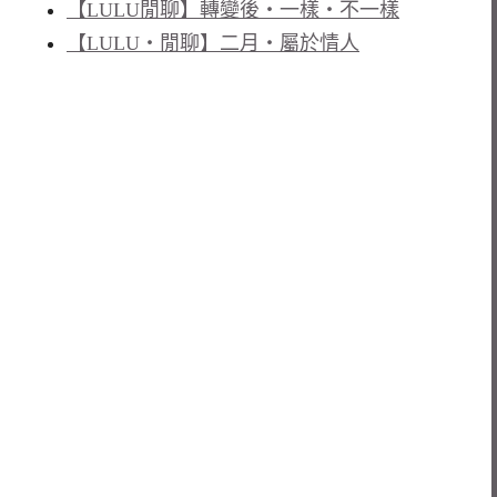
【LULU閒聊】轉變後‧一樣‧不一樣
【LULU‧閒聊】二月‧屬於情人