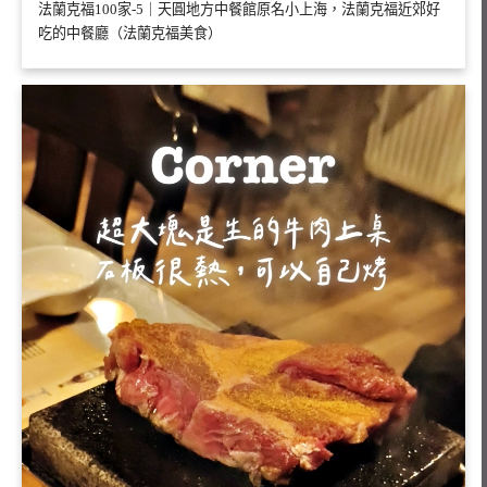
法蘭克福100家-5｜天圓地方中餐館原名小上海，法蘭克福近郊好
吃的中餐廳（法蘭克福美食）