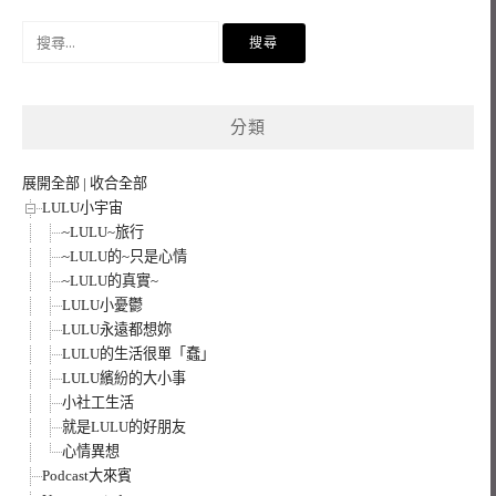
搜
尋
關
鍵
分類
字:
展開全部
|
收合全部
LULU小宇宙
~LULU~旅行
~LULU的~只是心情
~LULU的真實~
LULU小憂鬱
LULU永遠都想妳
LULU的生活很單「蠢」
LULU繽紛的大小事
小社工生活
就是LULU的好朋友
心情異想
Podcast大來賓