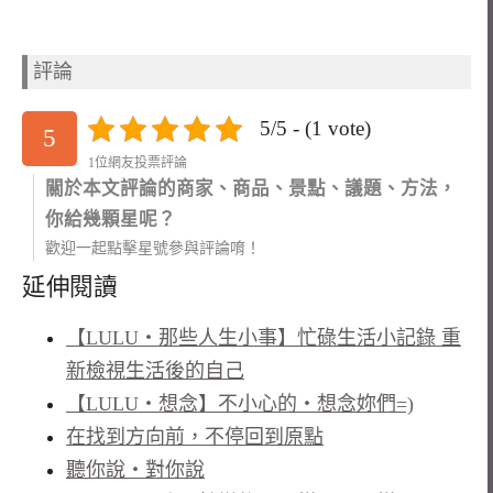
評論
5/5 - (1 vote)
5
1位網友投票評論
關於本文評論的商家、商品、景點、議題、方法，
你給幾顆星呢？
歡迎一起點擊星號參與評論唷！
延伸閱讀
【LULU‧那些人生小事】忙碌生活小記錄 重
新檢視生活後的自己
【LULU‧想念】不小心的‧想念妳們=)
在找到方向前，不停回到原點
聽你說‧對你說