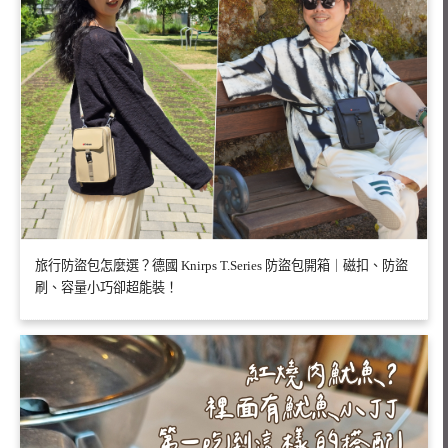
旅行防盜包怎麼選？德國 Knirps T.Series 防盜包開箱｜磁扣、防盜
刷、容量小巧卻超能裝！