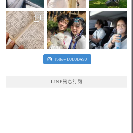
Follow LULUDASU
LINE訊息訂閱