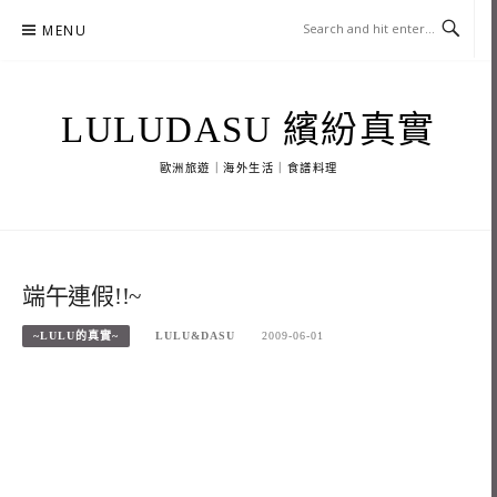
Skip
MENU
to
content
LULUDASU 繽紛真實
歐洲旅遊｜海外生活｜食譜料理
端午連假!!~
~LULU的真實~
LULU&DASU
2009-06-01