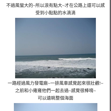
不過風蠻大的~所以浪有點大~才在公路上還可以感
受到小點點的水滴滴
一路經過風力發電廠~一排風車感覺起來很壯觀!~
之前和小雍雍他們一起去過~感覺很棒唷~
可以遠眺整個海面