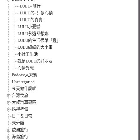
~LULU~旅行
~LULU的~只是心情
~LULU的真實~
LULU小憂鬱
LULU永遠都想妳
LULU的生活很單「蠢」
LULU繽紛的大小事
小社工生活
就是LULU的好朋友
心情異想
Podcast大來賓
Uncategoried
今天做什麼呢
台灣食旅
大叔汽車專區
婚禮準備
日子＆日常
未分類
歐洲旅行
海島旅行