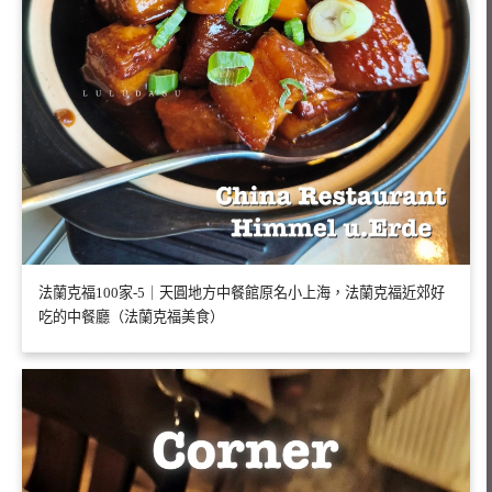
法蘭克福100家-5｜天圓地方中餐館原名小上海，法蘭克福近郊好
吃的中餐廳（法蘭克福美食）