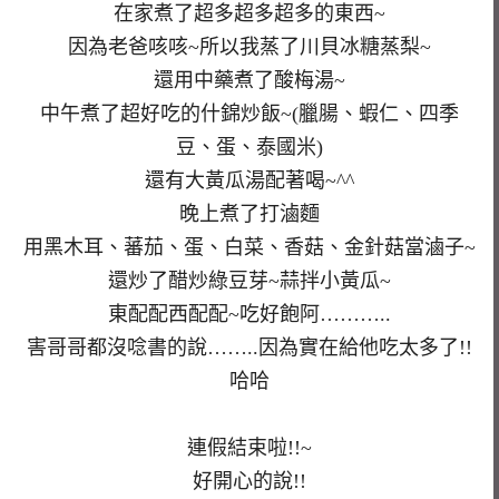
在家煮了超多超多超多的東西~
因為老爸咳咳~所以我蒸了川貝冰糖蒸梨~
還用中藥煮了酸梅湯~
中午煮了超好吃的什錦炒飯~(臘腸、蝦仁、四季
豆、蛋、泰國米)
還有大黃瓜湯配著喝~^^
晚上煮了打滷麵
用黑木耳、蕃茄、蛋、白菜、香菇、金針菇當滷子~
還炒了醋炒綠豆芽~蒜拌小黃瓜~
東配配西配配~吃好飽阿………..
害哥哥都沒唸書的說……..因為實在給他吃太多了!!
哈哈
連假結束啦!!~
好開心的說!!