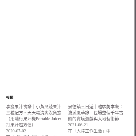
相關
享瘦果汁食譜｜小黃瓜蔬果汁
景德鎮三日遊｜體驗劇本殺：
三種配方。天天喝清爽沒負擔
滄溪風華錄。包場整個千年古
（用隨行果汁機Portable Juicer
鎮的實境遊戲與大地藝術節
打果汁超方便）
2021-06-21
2020-07-02
在「大陸工作生活」中