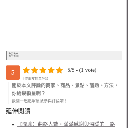
評論
5/5 - (1 vote)
5
1位網友投票評論
關於本文評論的商家、商品、景點、議題、方法，
你給幾顆星呢？
歡迎一起點擊星號參與評論唷！
延伸閱讀
【閒聊】曲終人散‧滿滿感謝與溫暖的一路