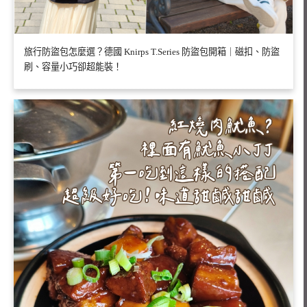
旅行防盜包怎麼選？德國 Knirps T.Series 防盜包開箱｜磁扣、防盜
刷、容量小巧卻超能裝！