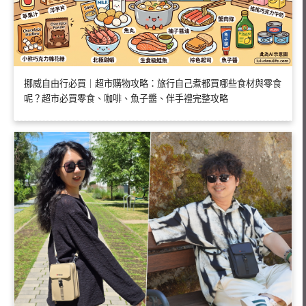
挪威自由行必買｜超市購物攻略：旅行自己煮都買哪些食材與零食
呢？超市必買零食、咖啡、魚子醬、伴手禮完整攻略