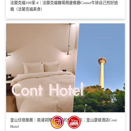
法蘭克福100家-4｜法蘭克福機場周邊餐廳Corner牛排自己煎好過
癮（法蘭克福美食）
釜山住宿推薦｜南浦洞鬧中取靜的住宿飯店：釜山康堤酒店Cont
Hotel