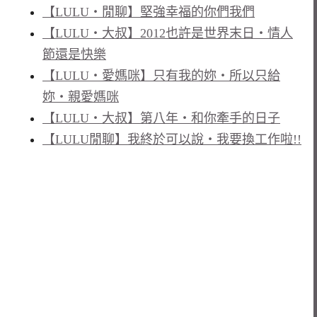
【LULU‧閒聊】堅強幸福的你們我們
【LULU‧大叔】2012也許是世界末日‧情人
節還是快樂
【LULU‧愛媽咪】只有我的妳‧所以只給
妳‧親愛媽咪
【LULU‧大叔】第八年‧和你牽手的日子
【LULU閒聊】我終於可以說‧我要換工作啦!!