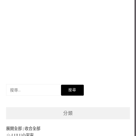
搜
尋
關
鍵
分類
字:
展開全部
|
收合全部
LULU小宇宙