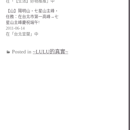
在「【生活】好物推推」中
【山】陽明山‧七星山主峰‧
任務：在台北市第一高峰→七
星山主峰慶祝端午!
2011-06-14
在「台北宜蘭」中
Posted in
~LULU的真實~