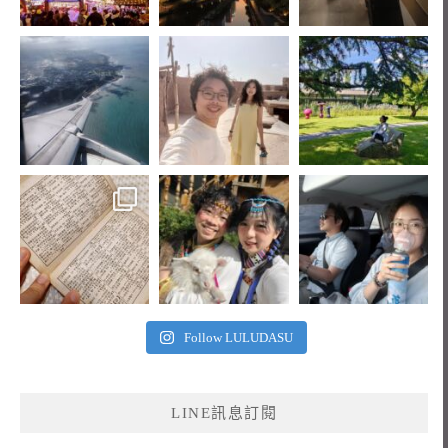
Follow LULUDASU
LINE訊息訂閱