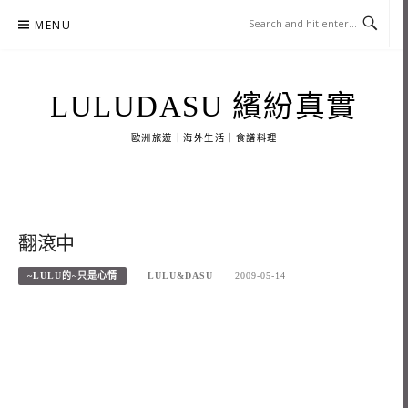
Skip
MENU
to
content
LULUDASU 繽紛真實
歐洲旅遊｜海外生活｜食譜料理
翻滾中
~LULU的~只是心情
LULU&DASU
2009-05-14