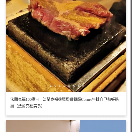
法蘭克福100家-4｜法蘭克福機場周邊餐廳Corner牛排自己煎好過
癮（法蘭克福美食）