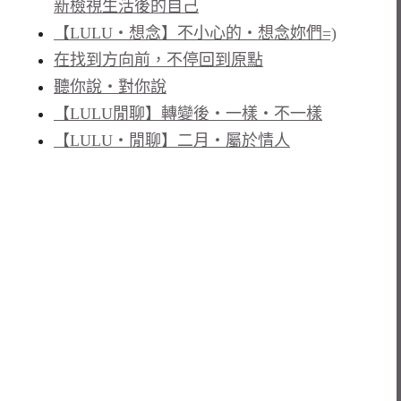
新檢視生活後的自己
【LULU‧想念】不小心的‧想念妳們=)
在找到方向前，不停回到原點
聽你說‧對你說
【LULU閒聊】轉變後‧一樣‧不一樣
【LULU‧閒聊】二月‧屬於情人