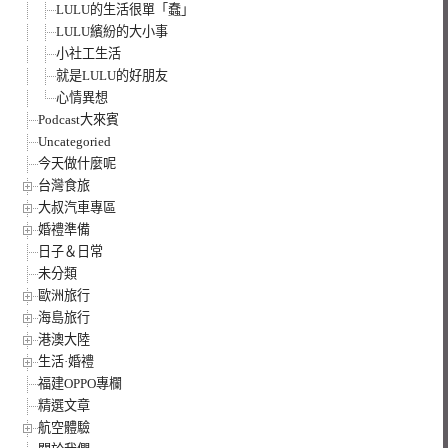
LULU的生活很單「蠢」
LULU繽紛的大小事
小社工生活
就是LULU的好朋友
心情異想
Podcast大來賓
Uncategoried
今天做什麼呢
台灣食旅
大叔汽車專區
婚禮準備
日子＆日常
未分類
歐洲旅行
海島旅行
港澳大陸
生活·婚禮
福建OPPO專欄
精選文章
航空體驗