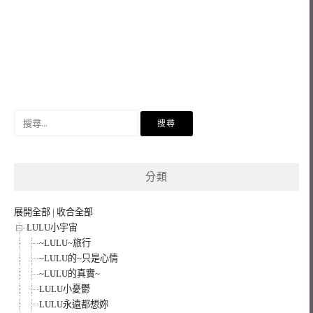
搜
尋
關
鍵
分類
字:
展開全部
|
收合全部
LULU小宇宙
~LULU~旅行
~LULU的~只是心情
~LULU的真實~
LULU小憂鬱
LULU永遠都想妳