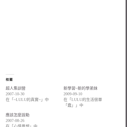
相關
超人集訓營
新學習~新的學弟妹
2007-10-30
2009-09-10
在「~LULU的真實~」中
在「LULU的生活很單
「蠢」」中
應該怎麼說勒
2007-08-26
在「心情異想」中