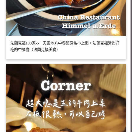
法蘭克福100家-5｜天圓地方中餐館原名小上海，法蘭克福近郊好
吃的中餐廳（法蘭克福美食）