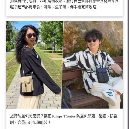
挪威自由行必買｜超市購物攻略：旅行自己煮都買哪些食材與零食
呢？超市必買零食、咖啡、魚子醬、伴手禮完整攻略
旅行防盜包怎麼選？德國 Knirps T.Series 防盜包開箱｜磁扣、防盜
刷、容量小巧卻超能裝！