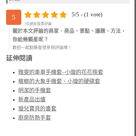
5/5 - (1 vote)
5
1位網友投票評論
關於本文評論的商家、商品、景點、議題、方法，
你給幾顆星呢？
歡迎一起點擊星號參與評論唷！
延伸閱讀
雅雯的車車手機套~小璇的花花筷套
檳榔的大象手機套、小璇的硬碟套
明潔的手機套
新產品出爐
璇兒寶貝的書套
廚房防熱手套