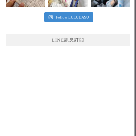
Follow LULUDASU
LINE訊息訂閱