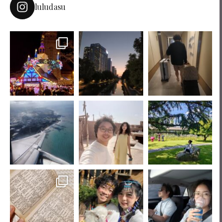
luludasu