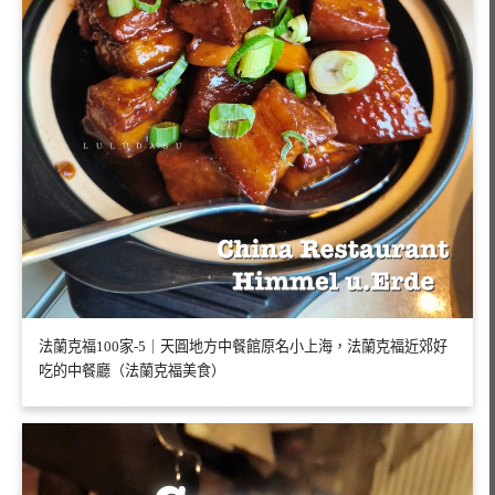
法蘭克福100家-5｜天圓地方中餐館原名小上海，法蘭克福近郊好
吃的中餐廳（法蘭克福美食）