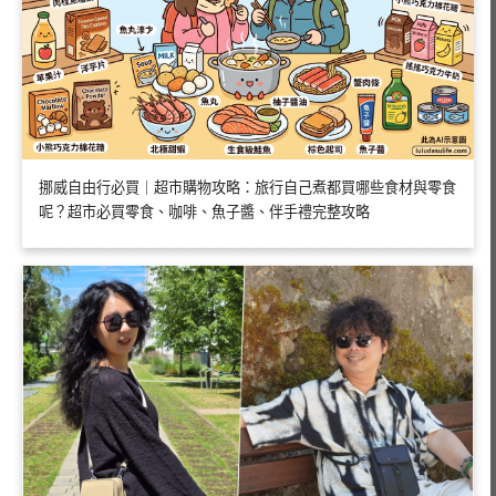
挪威自由行必買｜超市購物攻略：旅行自己煮都買哪些食材與零食
呢？超市必買零食、咖啡、魚子醬、伴手禮完整攻略