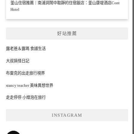
釜山住宿推薦｜南浦洞鬧中取靜的住宿飯店：釜山康堤酒店Cont
Hotel
好站推薦
露老爸＆露瑪 食譜生活
大叔搞怪日記
布雷克的出走旅行視界
stancy teacher 美味異想世界
走走停停 小燈泡在旅行
INSTAGRAM