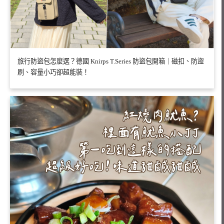
旅行防盜包怎麼選？德國 Knirps T.Series 防盜包開箱｜磁扣、防盜
刷、容量小巧卻超能裝！