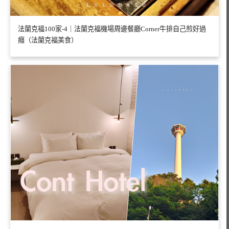
法蘭克福100家-4｜法蘭克福機場周邊餐廳Corner牛排自己煎好過
癮（法蘭克福美食）