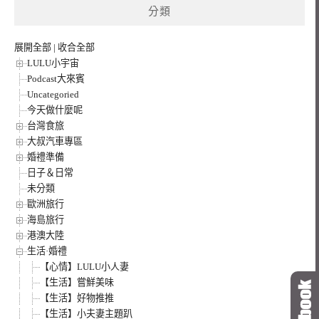
分類
字:
展開全部
|
收合全部
LULU小宇宙
Podcast大來賓
Uncategoried
今天做什麼呢
台灣食旅
大叔汽車專區
婚禮準備
日子＆日常
未分類
歐洲旅行
海島旅行
港澳大陸
生活·婚禮
【心情】LULU小人妻
【生活】嘗鮮美味
【生活】好物推推
【生活】小夫妻主題趴