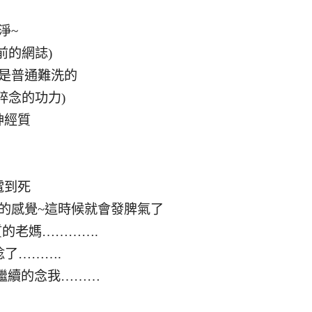
淨~
前的網誌)
是普通難洗的
碎念的功力)
神經質
電到死
的感覺~這時候就會發脾氣了
的老媽………….
了……….
繼續的念我………