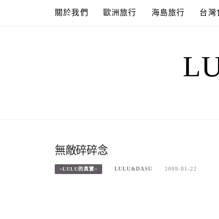
Skip
關於我們
歐洲旅行
海島旅行
台灣
to
content
L
無敵碎碎念
LULU&DASU
2009-01-22
~LULU的真實~