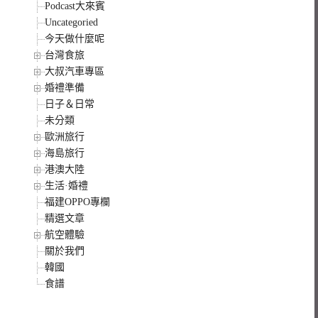
Podcast大來賓
Uncategoried
今天做什麼呢
台灣食旅
大叔汽車專區
婚禮準備
日子＆日常
未分類
歐洲旅行
海島旅行
港澳大陸
生活·婚禮
福建OPPO專欄
精選文章
航空體驗
關於我們
韓國
食譜