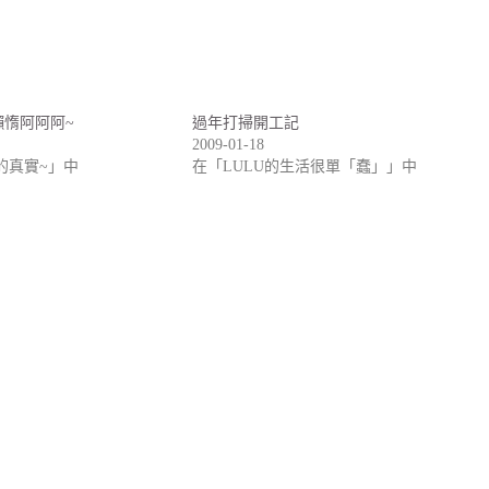
懶惰阿阿阿~
過年打掃開工記
2009-01-18
U的真實~」中
在「LULU的生活很單「蠢」」中