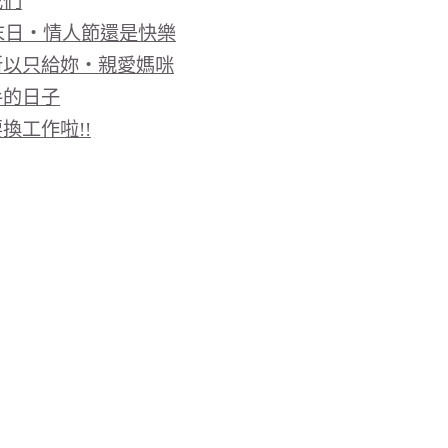
我們
界末日‧情人節還是快樂
所以只給妳‧親愛媽咪
手的日子
換工作啦!!