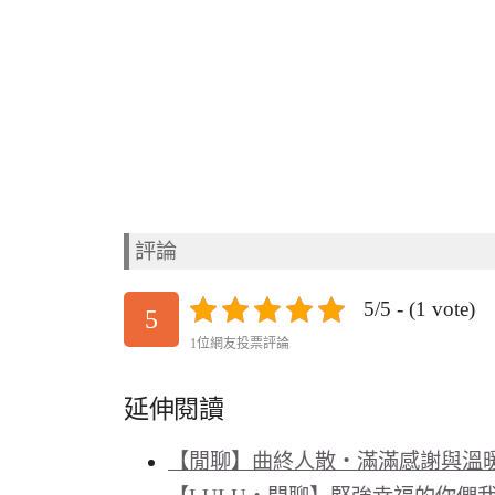
評論
5/5 - (1 vote)
5
1位網友投票評論
延伸閱讀
【閒聊】曲終人散‧滿滿感謝與溫