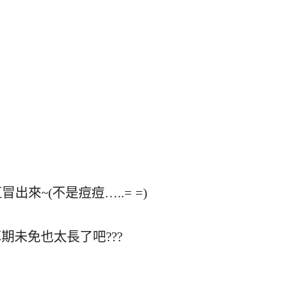
出來~(不是痘痘…..= =)
期未免也太長了吧???