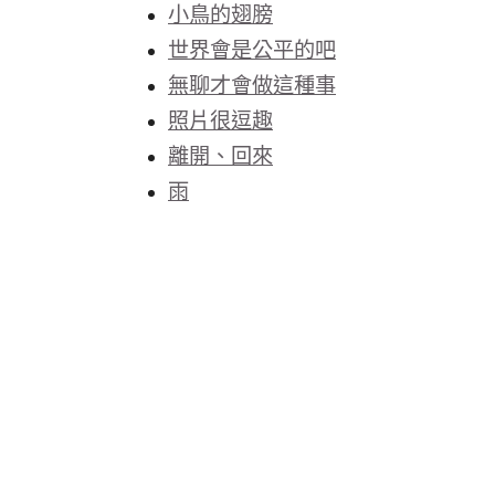
小鳥的翅膀
世界會是公平的吧
無聊才會做這種事
照片很逗趣
離開、回來
雨