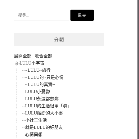
搜
尋
關
鍵
分類
字:
展開全部
|
收合全部
LULU小宇宙
~LULU~旅行
~LULU的~只是心情
~LULU的真實~
LULU小憂鬱
LULU永遠都想妳
LULU的生活很單「蠢」
LULU繽紛的大小事
小社工生活
就是LULU的好朋友
心情異想