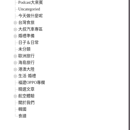
Podcast大來賓
Uncategoried
今天做什麼呢
台灣食旅
大叔汽車專區
婚禮準備
日子＆日常
未分類
歐洲旅行
海島旅行
港澳大陸
生活·婚禮
福建OPPO專欄
精選文章
航空體驗
關於我們
韓國
食譜