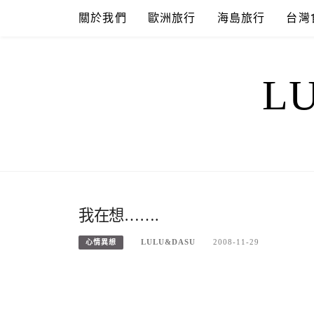
Skip
關於我們
歐洲旅行
海島旅行
台灣
to
content
L
我在想…….
LULU&DASU
2008-11-29
心情異想