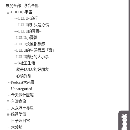
展開全部
|
收合全部
LULU小宇宙
~LULU~旅行
~LULU的~只是心情
~LULU的真實~
LULU小憂鬱
LULU永遠都想妳
LULU的生活很單「蠢」
LULU繽紛的大小事
小社工生活
就是LULU的好朋友
心情異想
Podcast大來賓
Uncategoried
今天做什麼呢
台灣食旅
大叔汽車專區
婚禮準備
日子＆日常
未分類