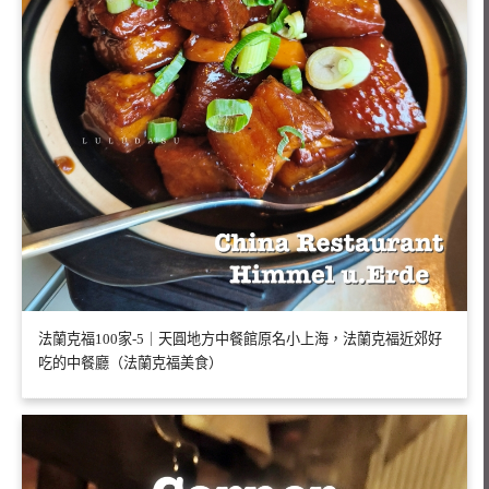
法蘭克福100家-5｜天圓地方中餐館原名小上海，法蘭克福近郊好
吃的中餐廳（法蘭克福美食）