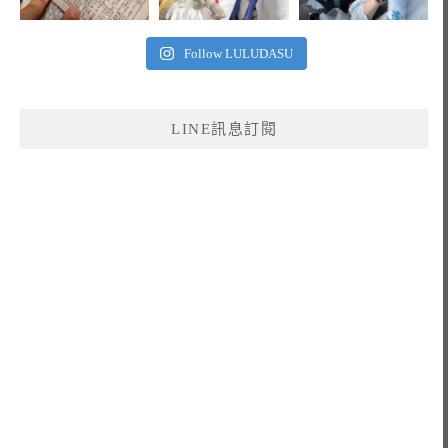
Follow LULUDASU
LINE訊息訂閱