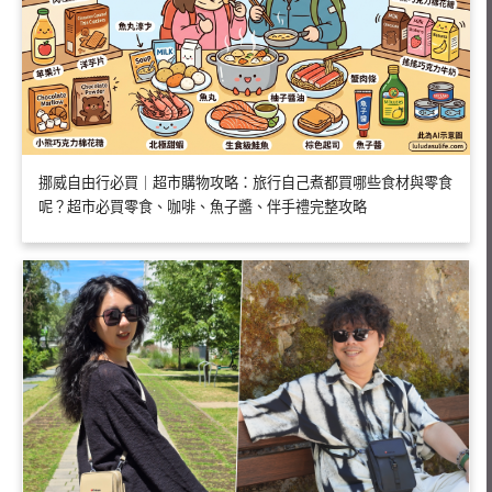
挪威自由行必買｜超市購物攻略：旅行自己煮都買哪些食材與零食
呢？超市必買零食、咖啡、魚子醬、伴手禮完整攻略