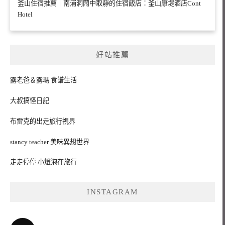
釜山住宿推薦｜南浦洞鬧中取靜的住宿飯店：釜山康堤酒店Cont
Hotel
好站推薦
露老爸＆露瑪 食譜生活
大叔搞怪日記
布雷克的出走旅行視界
stancy teacher 美味異想世界
走走停停 小燈泡在旅行
INSTAGRAM