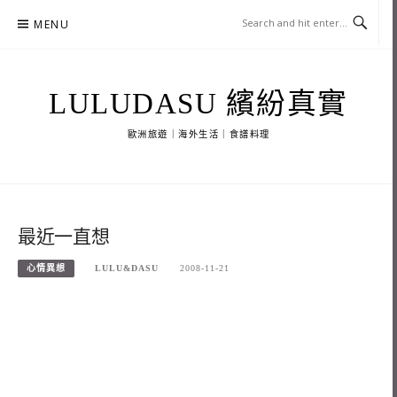
Skip
MENU
to
content
LULUDASU 繽紛真實
歐洲旅遊｜海外生活｜食譜料理
最近一直想
心情異想
LULU&DASU
2008-11-21