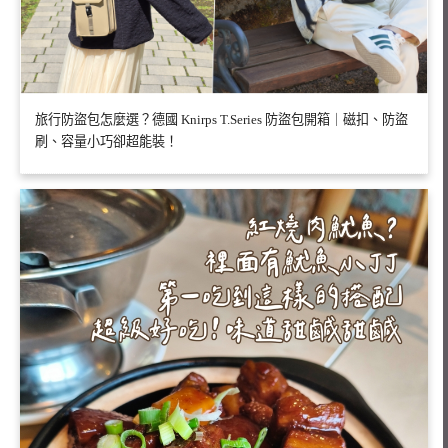
旅行防盜包怎麼選？德國 Knirps T.Series 防盜包開箱｜磁扣、防盜
刷、容量小巧卻超能裝！