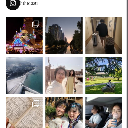
luludasu