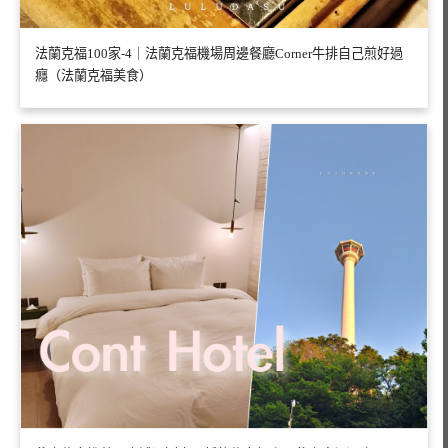
法蘭克福100家-4｜法蘭克福機場周邊餐廳Corner牛排自己煎好過
癮（法蘭克福美食）